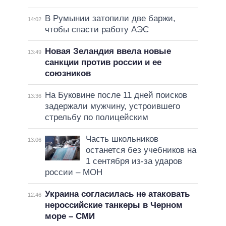
В Румынии затопили две баржи,
14:02
чтобы спасти работу АЭС
Новая Зеландия ввела новые
13:49
санкции против россии и ее
союзников
На Буковине после 11 дней поисков
13:36
задержали мужчину, устроившего
стрельбу по полицейским
Часть школьников
13:06
останется без учебников на
1 сентября из-за ударов
россии – МОН
Украина согласилась не атаковать
12:46
нероссийские танкеры в Черном
море – СМИ