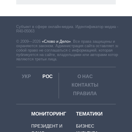
Субъект в сфере онлайн-медиа. Идентификатор медиа –
R40-05063
© 2009—2026
«Слово и Дело»
.
Все права защищены и
охраняются законом. Администрация сайта оставляет за
собой право не соглашаться с информацией, которая
публикуется на сайте, владельцами или авторами которой
являются третьи лица.
УКР
РОС
О НАС
КОНТАКТЫ
ПРАВИЛА
МОНИТОРИНГ
ТЕМАТИКИ
ПРЕЗИДЕНТ И
БИЗНЕС