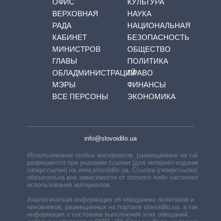
ОФИС
КУЛЬТУРА
ВЕРХОВНАЯ
НАУКА
РАДА
НАЦИОНАЛЬНАЯ
КАБИНЕТ
БЕЗОПАСНОСТЬ
МИНИСТРОВ
ОБЩЕСТВО
ГЛАВЫ
ПОЛИТИКА
ОБЛАДМИНИСТРАЦИЙ
ПРАВО
МЭРЫ
ФИНАНСЫ
ВСЕ ПЕРСОНЫ
ЭКОНОМИКА
info@slovoidilo.ua
Использование любых материалов, размещённых на сайте,
разрешается при указании ссылки (для интернет-изданий —
гиперссылки) на www.slovoidilo.ua. Ссылка (гиперссылка)
обязательна вне зависимости от полного либо частичного
использования материалов.
Аналитическая информация об обещаниях политиков и
чиновников, размещенных на портале slovoidilo.ua, а также
информация о состоянии выполнения этих обещаний,