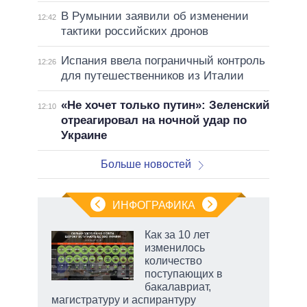
В Румынии заявили об изменении
12:42
тактики российских дронов
Испания ввела пограничный контроль
12:26
для путешественников из Италии
«Не хочет только путин»: Зеленский
12:10
отреагировал на ночной удар по
Украине
Больше новостей
ИНФОГРАФИКА
еля
Как за 10 лет
изменилось
количество
поступающих в
бакалавриат,
магистратуру и аспирантуру
рф