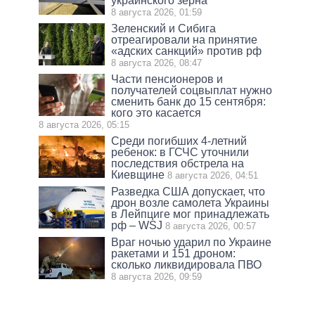
украинского зерна
8 августа 2026, 01:59
Зеленский и Сибига
отреагировали на принятие
«адских санкций» против рф
8 августа 2026, 08:47
Части пенсионеров и
получателей соцвыплат нужно
сменить банк до 15 сентября:
кого это касается
8 августа 2026, 05:15
Среди погибших 4-летний
ребенок: в ГСЧС уточнили
последствия обстрела на
Киевщине
8 августа 2026, 04:51
Разведка США допускает, что
дрон возле самолета Украины
в Лейпциге мог принадлежать
рф – WSJ
8 августа 2026, 00:57
Враг ночью ударил по Украине
ракетами и 151 дроном:
сколько ликвидировала ПВО
8 августа 2026, 09:59