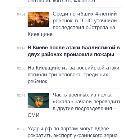
сентября: кого это касается
Среди погибших 4-летний
04:51
ребенок: в ГСЧС уточнили
последствия обстрела на
Киевщине
В Киеве после атаки баллистикой в
03:47
двух районах произошли пожары
На Киевщине из-за российской атаки
02:53
погибли три человека, среди них
ребенок
Часть военных из полка
02:41
«Скала» начали переводить
в другие подразделения –
СМИ
Удары рф по портам могут вдвое
01:59
сократить экспорт украинского зерна