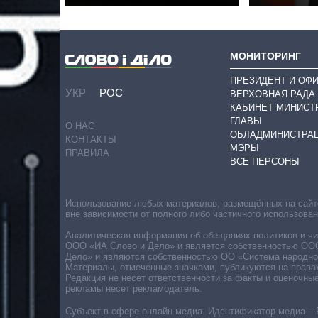
МОНИТОРИНГ
ПРЕЗИДЕНТ И ОФ
УКР
РОС
ВЕРХОВНАЯ РАДА
КАБИНЕТ МИНИСТ
ГЛАВЫ
О НАС
ОБЛАДМИНИСТРА
КОНТАКТЫ
МЭРЫ
ПРАВИЛА
ВСЕ ПЕРСОНЫ
Использование любых материалов, размещённых на сайте,
вне зависимости от полного либо частичного использова
Аналитическая информация об обещаниях политиков и чин
ООО «ИА Слово и Дело» и является собственностью ООО 
Дело» и являются собственностью ОО «Система народног
Материалы, отмеченные значками, публикуются на права
Редакция не несет ответственности за факты и оценочны
рекламы несет рекламодатель.
Субъект в сфере онлайн-медиа. Идентификатор медиа – 