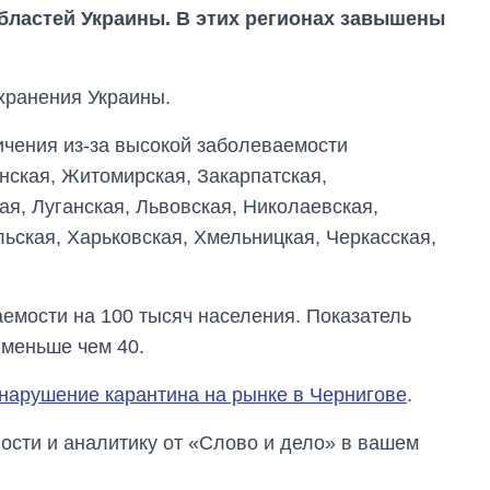
областей Украины. В этих регионах завышены
хранения Украины.
чения из-за высокой заболеваемости
нская, Житомирская, Закарпатская,
я, Луганская, Львовская, Николаевская,
ьская, Харьковская, Хмельницкая, Черкасская,
емости на 100 тысяч населения. Показатель
Дефицит памяти:
как вырос спрос
 меньше чем 40.
на чипы за
последние годы и
нарушение карантина на рынке в Чернигове
.
что прогнозируют
на 2027-й
сти и аналитику от «Слово и дело» в вашем