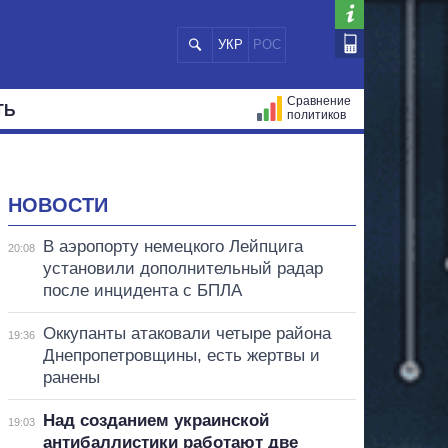
УКР
РОС
Сравнение
ТЬ
политиков
СТРАЦИЙ
МЭРЫ
ВСЕ ПЕРСОНЫ
НОВОСТИ
В аэропорту немецкого Лейпцига
20:08
установили дополнительный радар
после инцидента с БПЛА
Оккупанты атаковали четыре района
19:36
Днепропетровщины, есть жертвы и
ранены
Над созданием украинской
19:03
антибаллистики работают две