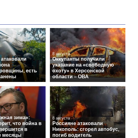
8 августа
 атаковали
Оккупанты получили
йона
указание на «свободную
ровщины, есть
охоту» в Херсонской
ранены
области – ОВА
жная зима»:
8 августа
ерит, что война в
Россияне атаковали
вершится в
Никополь: сгорел автобус,
е месяцы
погиб водитель