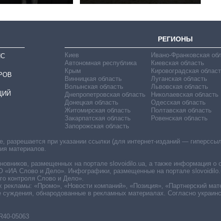
РЕГИОНЫ
Киев
Ивано-Франковская об
ИС
Автономная республика
Киевская область
Крым
Кировоградская област
РОВ
Винницкая область
Луганская область
Волынская область
Львовская область
ЦИЙ
Днепропетровская область
Николаевская область
Донецкая область
Одесская область
Житомирская область
Полтавская область
Закарпатская область
Ровенская область
Запорожская область
 разрешается при указании ссылки (для интернет-изданий — гиперссылки
ния материалов.
овников, размещенных на портале slovoidilo.ua, а также информация о 
«ИА Слово и Дело». Инфографики, размещенные на портале slovoidilo.
о контроля Слово и Дело».
х рекламы: «Промо», «Новости компаний», «Позиция», «Партнерский мат
е суждения, обнародованные в рекламных материалах. Согласно украин
R40-05063