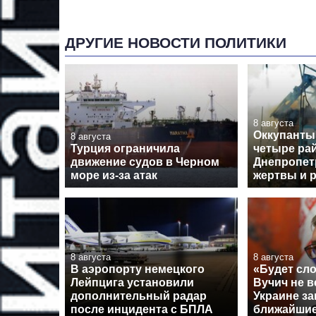
ДРУГИЕ НОВОСТИ ПОЛИТИКИ
8 августа
Оккупанты
8 августа
Турция ограничила
четыре ра
движение судов в Черном
Днепропет
море из-за атак
жертвы и 
8 августа
8 августа
В аэропорту немецкого
«Будет сло
Лейпцига установили
Вучич не в
дополнительный радар
Украине за
после инцидента с БПЛА
ближайши