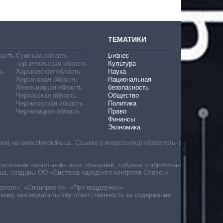
ТЕМАТИКИ
ласть
Сумская область
Бизнес
Тернопольская область
Культура
ь
Харьковская область
Наука
Херсонская область
Национальная
Хмельницкая область
безопасность
Черкасская область
Общество
Черниговская область
Политика
Черновицкая область
Право
Финансы
Экономика
) на www.slovoidilo.ua. Ссылка (гиперссылка) обязательна
состоянии выполнения этих обещаний, собрана и обработана
ua, созданы ОО «Система народного контроля Слово и
ериал», «Спецпроект», «При поддержке».
скому законодательству ответственность за содержание