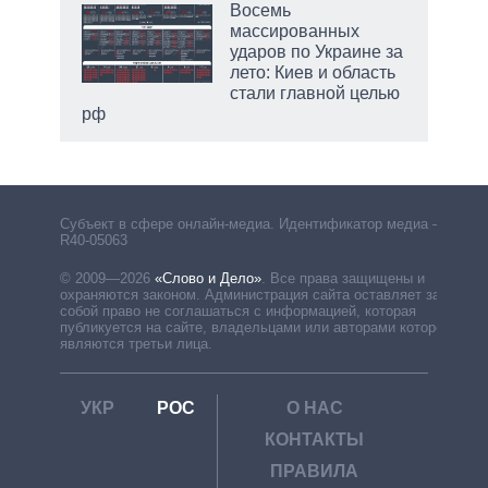
Восемь
массированных
ударов по Украине за
лето: Киев и область
стали главной целью
рф
Субъект в сфере онлайн-медиа. Идентификатор медиа –
R40-05063
© 2009—2026
«Слово и Дело»
.
Все права защищены и
охраняются законом. Администрация сайта оставляет за
собой право не соглашаться с информацией, которая
публикуется на сайте, владельцами или авторами которой
являются третьи лица.
УКР
РОС
О НАС
КОНТАКТЫ
ПРАВИЛА