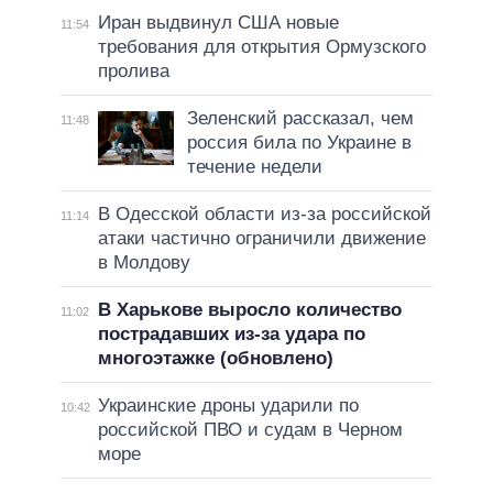
Иран выдвинул США новые
11:54
требования для открытия Ормузского
пролива
Зеленский рассказал, чем
11:48
россия била по Украине в
течение недели
В Одесской области из-за российской
11:14
атаки частично ограничили движение
в Молдову
В Харькове выросло количество
11:02
пострадавших из-за удара по
многоэтажке (обновлено)
Украинские дроны ударили по
10:42
российской ПВО и судам в Черном
море