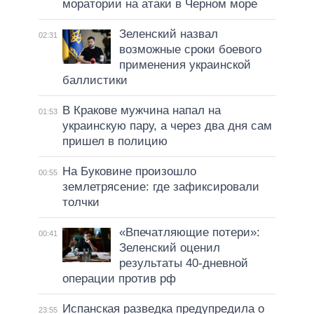
моратории на атаки в Черном море
Зеленский назвал
02:31
возможные сроки боевого
применения украинской
баллистики
В Кракове мужчина напал на
01:53
украинскую пару, а через два дня сам
пришел в полицию
На Буковине произошло
00:55
землетрясение: где зафиксировали
толчки
«Впечатляющие потери»:
00:41
Зеленский оценил
результаты 40-дневной
операции против рф
Испанская разведка предупредила о
23:55