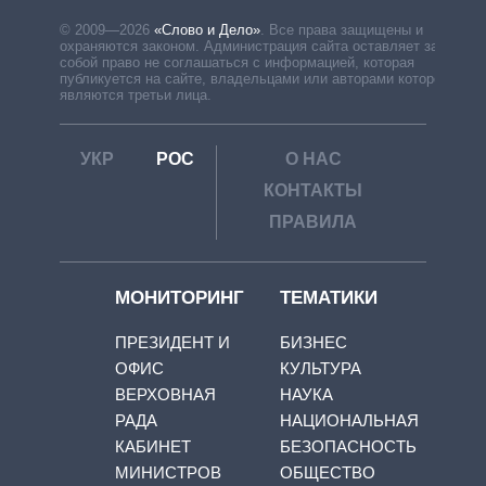
© 2009—2026
«Слово и Дело»
.
Все права защищены и
охраняются законом. Администрация сайта оставляет за
собой право не соглашаться с информацией, которая
публикуется на сайте, владельцами или авторами которой
являются третьи лица.
УКР
РОС
О НАС
КОНТАКТЫ
ПРАВИЛА
МОНИТОРИНГ
ТЕМАТИКИ
ПРЕЗИДЕНТ И
БИЗНЕС
ОФИС
КУЛЬТУРА
ВЕРХОВНАЯ
НАУКА
РАДА
НАЦИОНАЛЬНАЯ
КАБИНЕТ
БЕЗОПАСНОСТЬ
МИНИСТРОВ
ОБЩЕСТВО