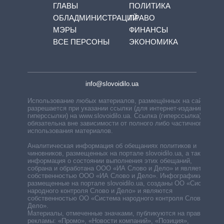
ГЛАВЫ
ПОЛИТИКА
ОБЛАДМИНИСТРАЦИЙ
ПРАВО
МЭРЫ
ФИНАНСЫ
ВСЕ ПЕРСОНЫ
ЭКОНОМИКА
info@slovoidilo.ua
Использование любых материалов, размещённых на сайте,
разрешается при указании ссылки (для интернет-изданий —
гиперссылки) на www.slovoidilo.ua. Ссылка (гиперссылка)
обязательна вне зависимости от полного либо частичного
использования материалов.
Аналитическая информация об обещаниях политиков и
чиновников, размещенных на портале slovoidilo.ua, а также
информация о состоянии выполнения этих обещаний,
собрана и обработана ООО «ИА Слово и Дело» и является
собственностью ООО «ИА Слово и Дело». Инфографики,
размещенные на портале slovoidilo.ua, созданы ОО «Система
народного контроля Слово и Дело» и являются
собственностью ОО «Система народного контроля Слово и
Дело».
Материалы, отмеченные значками, публикуются на правах
рекламы: «Промо», «Новости компаний», «Позиция»,