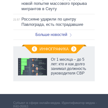
новой попытке массового прорыва
мигрантов в Сеуту
Россияне ударили по центру
21:57
Павлограда, есть пострадавшие
Больше новостей
ИНФОГРАФИКА
 как
От 1 месяца – до 5
чипы
лет: кто и как долго
ды и
занимал должность
т на
руководителя СВР
рф
Субъект в сфере онлайн-медиа. Идентификатор медиа –
R40-05063