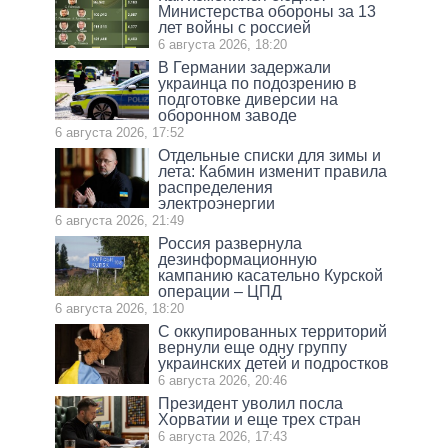
Министерства обороны за 13
лет войны с россией
6 августа 2026, 18:20
В Германии задержали
украинца по подозрению в
подготовке диверсии на
оборонном заводе
6 августа 2026, 17:52
Отдельные списки для зимы и
лета: Кабмин изменит правила
распределения
электроэнергии
6 августа 2026, 21:49
Россия развернула
дезинформационную
кампанию касательно Курской
операции – ЦПД
6 августа 2026, 18:20
С оккупированных территорий
вернули еще одну группу
украинских детей и подростков
6 августа 2026, 20:46
Президент уволил посла
Хорватии и еще трех стран
6 августа 2026, 17:43