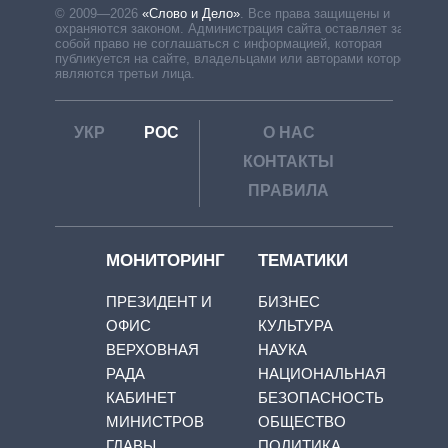
© 2009—2026
«Слово и Дело»
.
Все права защищены и
охраняются законом. Администрация сайта оставляет за
собой право не соглашаться с информацией, которая
публикуется на сайте, владельцами или авторами которой
являются третьи лица.
УКР
РОС
О НАС
КОНТАКТЫ
ПРАВИЛА
МОНИТОРИНГ
ТЕМАТИКИ
ПРЕЗИДЕНТ И
БИЗНЕС
ОФИС
КУЛЬТУРА
ВЕРХОВНАЯ
НАУКА
РАДА
НАЦИОНАЛЬНАЯ
КАБИНЕТ
БЕЗОПАСНОСТЬ
МИНИСТРОВ
ОБЩЕСТВО
ГЛАВЫ
ПОЛИТИКА