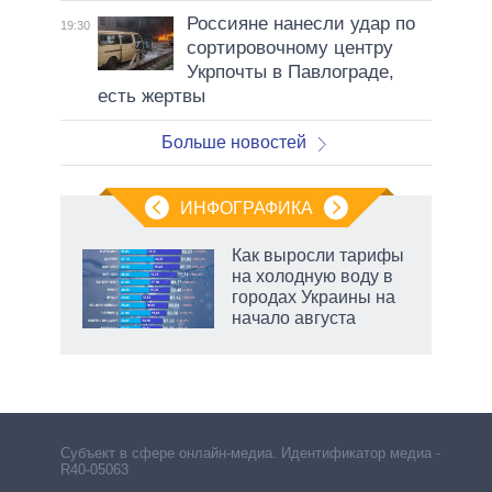
Россияне нанесли удар по
19:30
сортировочному центру
Укрпочты в Павлограде,
есть жертвы
Больше новостей
ИНФОГРАФИКА
Как выросли тарифы
о
на холодную воду в
городах Украины на
начало августа
ic
маги
Субъект в сфере онлайн-медиа. Идентификатор медиа –
R40-05063