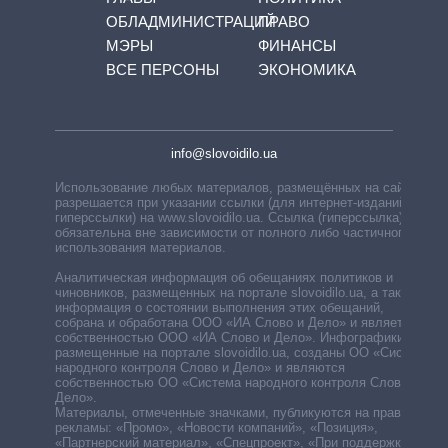
ОБЛАДМИНИСТРАЦИЙ
ПРАВО
МЭРЫ
ФИНАНСЫ
ВСЕ ПЕРСОНЫ
ЭКОНОМИКА
info@slovoidilo.ua
Использование любых материалов, размещённых на сайте,
разрешается при указании ссылки (для интернет-изданий —
гиперссылки) на www.slovoidilo.ua. Ссылка (гиперссылка)
обязательна вне зависимости от полного либо частичного
использования материалов.
Аналитическая информация об обещаниях политиков и
чиновников, размещенных на портале slovoidilo.ua, а также
информация о состоянии выполнения этих обещаний,
собрана и обработана ООО «ИА Слово и Дело» и является
собственностью ООО «ИА Слово и Дело». Инфографики,
размещенные на портале slovoidilo.ua, созданы ОО «Система
народного контроля Слово и Дело» и являются
собственностью ОО «Система народного контроля Слово и
Дело».
Материалы, отмеченные значками, публикуются на правах
рекламы: «Промо», «Новости компаний», «Позиция»,
«Партнерский материал», «Спецпроект», «При поддержке».