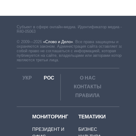
рф
Субъект в сфере онлайн-медиа. Идентификатор медиа –
R40-05063
© 2009—2026
«Слово и Дело»
.
Все права защищены и
охраняются законом. Администрация сайта оставляет за
собой право не соглашаться с информацией, которая
публикуется на сайте, владельцами или авторами которой
являются третьи лица.
УКР
РОС
О НАС
КОНТАКТЫ
ПРАВИЛА
МОНИТОРИНГ
ТЕМАТИКИ
ПРЕЗИДЕНТ И
БИЗНЕС