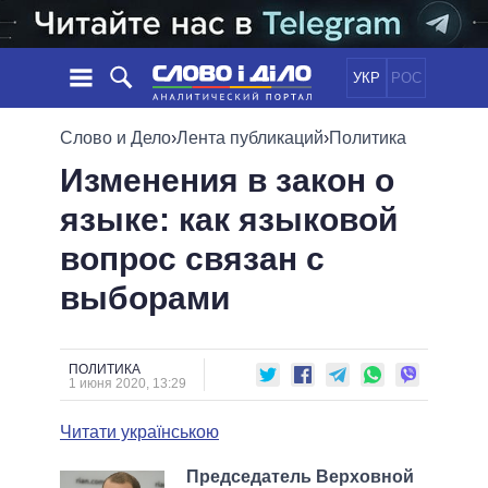
УКР
РОС
НОВОСТИ
Слово и Дело
›
Лента публикаций
›
Политика
Изменения в закон о
ОБЕЩАНИЯ
ЛЕНТА
ПОЛИТИКА
языке: как языковой
СОБЫТИЯ
ЭКОНОМИКА
ПОЛИТИКИ
вопрос связан с
СТАТЬИ
ОБЩЕСТВО
ИНФОГРАФИКА
МНЕНИЯ
МИР
ВСЕ ПОЛИТИКИ
выборами
ОБЗОРЫ
ПРЕЗИДЕНТ И ОФИС
ВИДЕО
ДАЙДЖЕСТЫ
ВЕРХОВНАЯ РАДА
ПОЛИТИКА
ПОДДЕРЖАТЬ
КАБИНЕТ МИНИСТРОВ
1 июня 2020, 13:29
ГЛАВЫ ОБЛАДМИНИСТРАЦИЙ
СРАВНЕНИЕ ПОЛИТИКОВ
Читати українською
МЭРЫ
ВСЕ ПЕРСОНЫ
Председатель Верховной