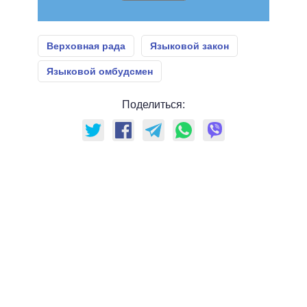
Верховная рада
Языковой закон
Языковой омбудсмен
Поделиться: