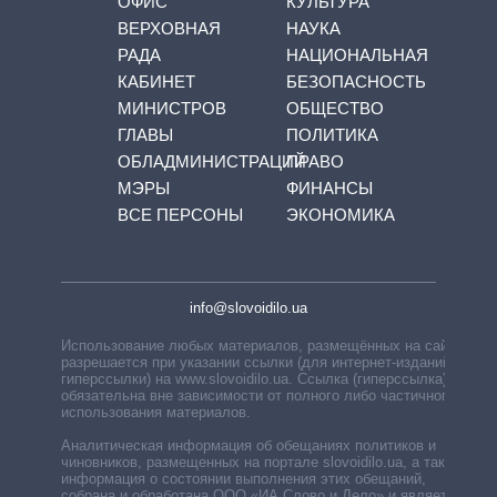
ОФИС
КУЛЬТУРА
ВЕРХОВНАЯ
НАУКА
РАДА
НАЦИОНАЛЬНАЯ
КАБИНЕТ
БЕЗОПАСНОСТЬ
МИНИСТРОВ
ОБЩЕСТВО
ГЛАВЫ
ПОЛИТИКА
ОБЛАДМИНИСТРАЦИЙ
ПРАВО
МЭРЫ
ФИНАНСЫ
ВСЕ ПЕРСОНЫ
ЭКОНОМИКА
info@slovoidilo.ua
Использование любых материалов, размещённых на сайте,
разрешается при указании ссылки (для интернет-изданий —
гиперссылки) на www.slovoidilo.ua. Ссылка (гиперссылка)
обязательна вне зависимости от полного либо частичного
использования материалов.
Аналитическая информация об обещаниях политиков и
чиновников, размещенных на портале slovoidilo.ua, а также
информация о состоянии выполнения этих обещаний,
собрана и обработана ООО «ИА Слово и Дело» и является