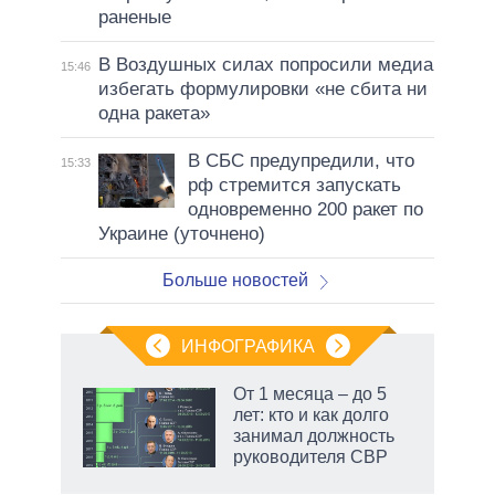
раненые
В Воздушных силах попросили медиа
15:46
избегать формулировки «не сбита ни
одна ракета»
В СБС предупредили, что
15:33
рф стремится запускать
одновременно 200 ракет по
Украине (уточнено)
Больше новостей
ИНФОГРАФИКА
От 1 месяца – до 5
лет: кто и как долго
т
занимал должность
еры,
руководителя СВР
ие