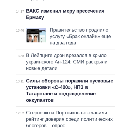
ВАКС изменил меру пресечения
14:17
Ермаку
Правительство продлило
13:46
услугу «Брак онлайн» еще
на два года
В Лейпциге дрон врезался в крыло
13:38
украинского Ан-124: СМИ раскрыли
новые детали
Силы обороны поразили пусковые
13:11
установки «С-400», НПЗ в
Татарстане и подразделение
оккупантов
Стерненко и Портников возглавили
12:52
рейтинг доверия среди политических
блогеров – опрос