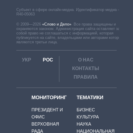
Субъект в сфере онлайн-медиа. Идентификатор медиа –
R40-05063
© 2009—2026
«Слово и Дело»
.
Все права защищены и
охраняются законом. Администрация сайта оставляет за
собой право не соглашаться с информацией, которая
публикуется на сайте, владельцами или авторами которой
являются третьи лица.
УКР
РОС
О НАС
КОНТАКТЫ
ПРАВИЛА
МОНИТОРИНГ
ТЕМАТИКИ
ПРЕЗИДЕНТ И
БИЗНЕС
ОФИС
КУЛЬТУРА
ВЕРХОВНАЯ
НАУКА
РАДА
НАЦИОНАЛЬНАЯ