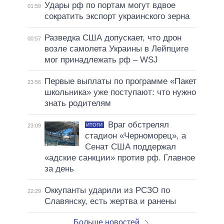
Удары рф по портам могут вдвое
01:59
сократить экспорт украинского зерна
Разведка США допускает, что дрон
00:57
возле самолета Украины в Лейпциге
мог принадлежать рф – WSJ
Первые выплаты по программе «Пакет
23:56
школьника» уже поступают: что нужно
знать родителям
Враг обстрелял
ИТОГИ
23:09
стадион «Черноморец», а
Сенат США поддержал
«адские санкции» против рф. Главное
за день
Оккупанты ударили из РСЗО по
22:29
Славянску, есть жертва и ранены
Больше новостей