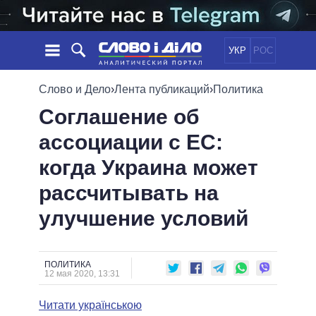
УКР
РОС
НОВОСТИ
Слово и Дело
›
Лента публикаций
›
Политика
Соглашение об
ОБЕЩАНИЯ
ЛЕНТА
ПОЛИТИКА
ассоциации с ЕС:
СОБЫТИЯ
ЭКОНОМИКА
ПОЛИТИКИ
когда Украина может
СТАТЬИ
ОБЩЕСТВО
ИНФОГРАФИКА
МНЕНИЯ
МИР
ВСЕ ПОЛИТИКИ
рассчитывать на
ОБЗОРЫ
ПРЕЗИДЕНТ И ОФИС
улучшение условий
ВИДЕО
ДАЙДЖЕСТЫ
ВЕРХОВНАЯ РАДА
ПОДДЕРЖАТЬ
КАБИНЕТ МИНИСТРОВ
ГЛАВЫ ОБЛАДМИНИСТРАЦИЙ
ПОЛИТИКА
СРАВНЕНИЕ ПОЛИТИКОВ
12 мая 2020, 13:31
МЭРЫ
Читати українською
ВСЕ ПЕРСОНЫ