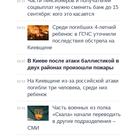
Части пенсионеров и получателей
05:15
соцвыплат нужно сменить банк до 15
сентября: кого это касается
Среди погибших 4-летний
04:51
ребенок: в ГСЧС уточнили
последствия обстрела на
Киевщине
В Киеве после атаки баллистикой в
03:47
двух районах произошли пожары
На Киевщине из-за российской атаки
02:53
погибли три человека, среди них
ребенок
Часть военных из полка
02:41
«Скала» начали переводить
в другие подразделения –
СМИ