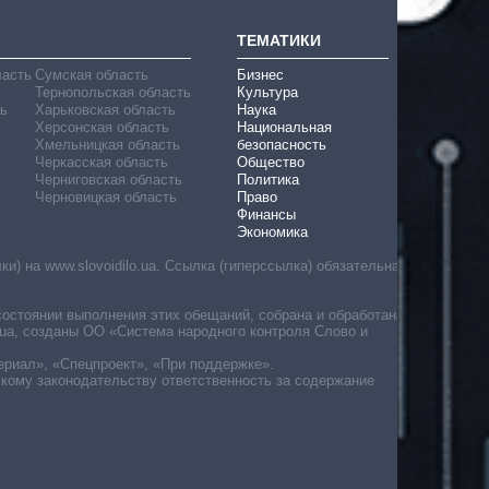
ТЕМАТИКИ
ласть
Сумская область
Бизнес
Тернопольская область
Культура
ь
Харьковская область
Наука
Херсонская область
Национальная
Хмельницкая область
безопасность
Черкасская область
Общество
Черниговская область
Политика
Черновицкая область
Право
Финансы
Экономика
) на www.slovoidilo.ua. Ссылка (гиперссылка) обязательна
состоянии выполнения этих обещаний, собрана и обработана
ua, созданы ОО «Система народного контроля Слово и
ериал», «Спецпроект», «При поддержке».
скому законодательству ответственность за содержание