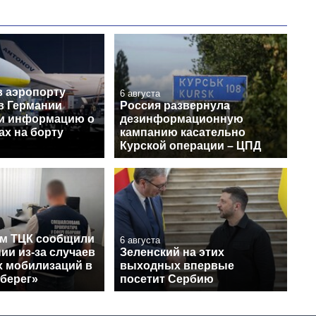
в аэропорту
6 августа
в Германии
Россия развернула
и информацию о
дезинформационную
ах на борту
кампанию касательно
Курской операции – ЦПД
м ТЦК сообщили
6 августа
ии из-за случаев
Зеленский на этих
 мобилизаций в
выходных впервые
Оберег»
посетит Сербию