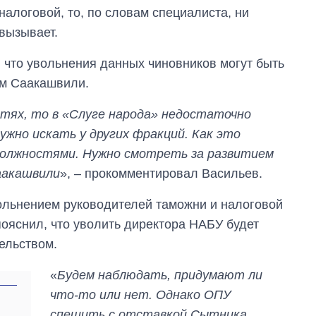
налоговой, то, по словам специалиста, ни
 вызывает.
, что увольнения данных чиновников могут быть
ем Саакашвили.
стях, то в «Слуге народа» недостаточно
ужно искать у других фракций. Как это
должностями. Нужно смотреть за развитием
аакашвили
», – прокомментировал Васильев.
вольнением руководителей таможни и налоговой
пояснил, что уволить директора НАБУ будет
ельством.
Сколько
картофеля
«
Будем наблюдать, придумают ли
выращивали в
что-то или нет. Однако ОПУ
Украине до и во
время большой
спешить с отставкой Сытника