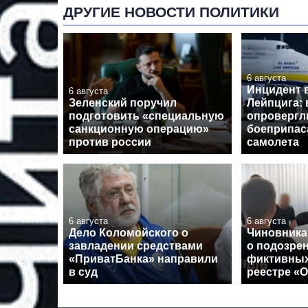
ДРУГИЕ НОВОСТИ ПОЛИТИКИ
6 августа
Инцидент 
6 августа
Зеленский поручил
Лейпцига: 
подготовить «специальную
опровергл
санкционную операцию»
боеприпас
против россии
самолета
6 августа
6 августа
Дело Коломойского о
Чиновника
завладении средствами
о подозрен
«ПриватБанка» направили
фиктивных
в суд
реестре «