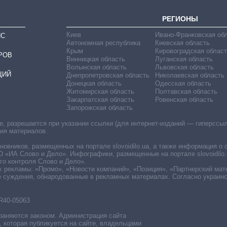
РЕГИОНЫ
Киев
Ивано-Франковская об
ИС
Автономная республика
Киевская область
Крым
Кировоградская област
РОВ
Винницкая область
Луганская область
Волынская область
Львовская область
ЦИЙ
Днепропетровская область
Николаевская область
Донецкая область
Одесская область
Житомирская область
Полтавская область
Закарпатская область
Ровенская область
Запорожская область
 разрешается при указании ссылки (для интернет-изданий — гиперссылки
ния материалов.
овников, размещенных на портале slovoidilo.ua, а также информация о 
«ИА Слово и Дело». Инфографики, размещенные на портале slovoidilo.
о контроля Слово и Дело».
х рекламы: «Промо», «Новости компаний», «Позиция», «Партнерский мат
е суждения, обнародованные в рекламных материалах. Согласно украин
R40-05063
раняются законом. Администрация сайта
, которая публикуется на сайте, владельцами