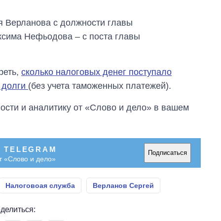
я Верланова с должности главы
ксима Нефьодова – с поста главы
реть,
сколько налоговых денег поступало
ь долги
(без учета таможенных платежей).
сти и аналитику от «Слово и дело» в вашем
В TELEGRAM
Подписаться
т «Слово и дело»
Налоговоая служба
Верланов Сергей
делиться: