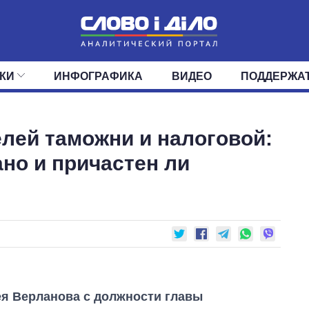
КИ
ИНФОГРАФИКА
ВИДЕО
ПОДДЕРЖА
ИС
ЛЕНТА
ВЕРХОВНАЯ РАДА
СОБЫТИЯ
СТАТЬИ
КАБИНЕТ МИНИСТРОВ
МНЕНИЯ
ОБЗОРЫ
ГЛАВЫ ОБЛАДМИНИ
ДАЙДЖЕСТЫ
лей таможни и налоговой:
ПОЛИТИКА
ДЕПУТАТЫ
ЭКОНОМИКА
КОМИТЕТЫ
ФРАКЦИИ
ОБЩЕСТВО
ОКРУГА
МИР
но и причастен ли
я Верланова с должности главы