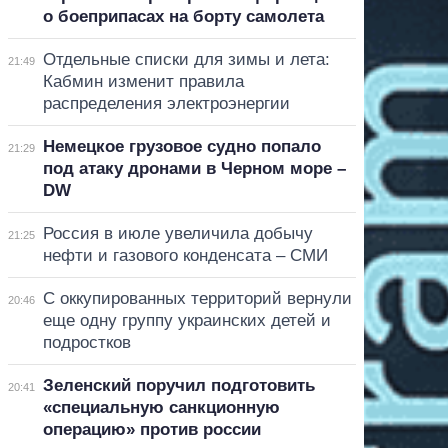
о боеприпасах на борту самолета
Отдельные списки для зимы и лета:
21:49
Кабмин изменит правила
распределения электроэнергии
Немецкое грузовое судно попало
21:29
под атаку дронами в Черном море –
DW
Россия в июле увеличила добычу
21:25
нефти и газового конденсата – СМИ
С оккупированных территорий вернули
20:46
еще одну группу украинских детей и
подростков
Зеленский поручил подготовить
20:41
«специальную санкционную
операцию» против россии