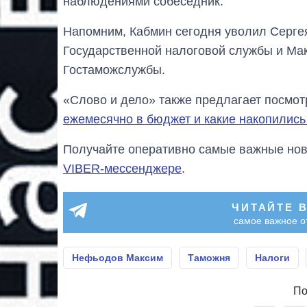
наблюдениями собеседник.
Напомним, Кабмин сегодня уволил Серге
Государственной налоговой службы и Ма
Гостаможслужбы.
«Слово и дело» также предлагает посмот
ежемесячно в бюджет и какие накопилис
Получайте оперативно самые важные ново
VIBER-мессенджере
.
ЧИТАЙТЕ 
самое важное о
Нефьодов Максим
Таможня
Налоги
По