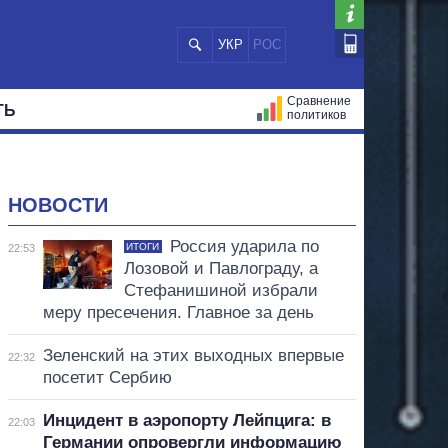
УКР
РОС
Сравнение
ТЬ
политиков
СТРАЦИЙ
МЭРЫ
ВСЕ ПЕРСОНЫ
НОВОСТИ
Россия ударила по
ИТОГИ
22:53
Лозовой и Павлограду, а
Стефанишиной избрали
меру пресечения. Главное за день
Зеленский на этих выходных впервые
22:32
посетит Сербию
Инцидент в аэропорту Лейпцига: в
22:03
Германии опровергли информацию