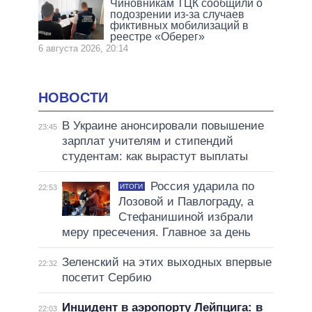
Чиновникам ТЦК сообщили о
подозрении из-за случаев
фиктивных мобилизаций в
реестре «Оберег»
6 августа 2026, 20:14
НОВОСТИ
В Украине анонсировали повышение
23:45
зарплат учителям и стипендий
студентам: как вырастут выплаты
Россия ударила по
ИТОГИ
22:53
Лозовой и Павлограду, а
Стефанишиной избрали
меру пресечения. Главное за день
Зеленский на этих выходных впервые
22:32
посетит Сербию
Инцидент в аэропорту Лейпцига: в
22:03