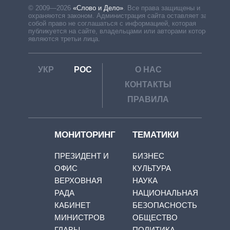
© 2009—2026
«Слово и Дело»
.
Все права защищены и
охраняются законом. Администрация сайта оставляет за
собой право не соглашаться с информацией, которая
публикуется на сайте, владельцами или авторами которой
являются третьи лица.
УКР
РОС
О НАС
КОНТАКТЫ
ПРАВИЛА
МОНИТОРИНГ
ТЕМАТИКИ
ПРЕЗИДЕНТ И
БИЗНЕС
ОФИС
КУЛЬТУРА
ВЕРХОВНАЯ
НАУКА
РАДА
НАЦИОНАЛЬНАЯ
КАБИНЕТ
БЕЗОПАСНОСТЬ
МИНИСТРОВ
ОБЩЕСТВО
ГЛАВЫ
ПОЛИТИКА