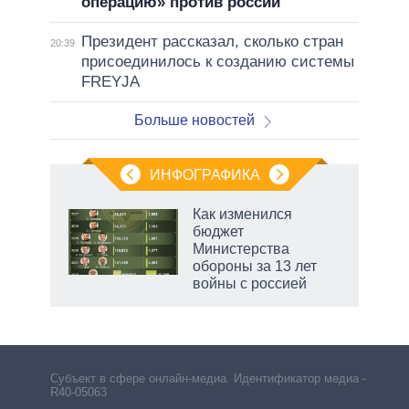
операцию» против россии
Президент рассказал, сколько стран
20:39
присоединилось к созданию системы
FREYJA
Больше новостей
ИНФОГРАФИКА
рифы
Как изменился
у в
бюджет
 на
Министерства
обороны за 13 лет
войны с россией
Субъект в сфере онлайн-медиа. Идентификатор медиа –
R40-05063