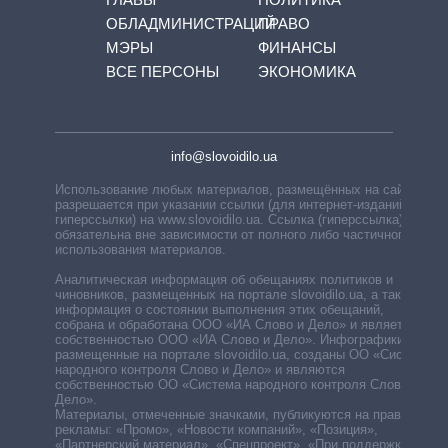
ОБЛАДМИНИСТРАЦИЙ
ПРАВО
МЭРЫ
ФИНАНСЫ
ВСЕ ПЕРСОНЫ
ЭКОНОМИКА
info@slovoidilo.ua
Использование любых материалов, размещённых на сайте,
разрешается при указании ссылки (для интернет-изданий —
гиперссылки) на www.slovoidilo.ua. Ссылка (гиперссылка)
обязательна вне зависимости от полного либо частичного
использования материалов.
Аналитическая информация об обещаниях политиков и
чиновников, размещенных на портале slovoidilo.ua, а также
информация о состоянии выполнения этих обещаний,
собрана и обработана ООО «ИА Слово и Дело» и является
собственностью ООО «ИА Слово и Дело». Инфографики,
размещенные на портале slovoidilo.ua, созданы ОО «Система
народного контроля Слово и Дело» и являются
собственностью ОО «Система народного контроля Слово и
Дело».
Материалы, отмеченные значками, публикуются на правах
рекламы: «Промо», «Новости компаний», «Позиция»,
«Партнерский материал», «Спецпроект», «При поддержке».