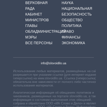
ВЕРХОВНАЯ
НАУКА
РАДА
НАЦИОНАЛЬНАЯ
КАБИНЕТ
БЕЗОПАСНОСТЬ
МИНИСТРОВ
ОБЩЕСТВО
ГЛАВЫ
ПОЛИТИКА
ОБЛАДМИНИСТРАЦИЙ
ПРАВО
МЭРЫ
ФИНАНСЫ
ВСЕ ПЕРСОНЫ
ЭКОНОМИКА
info@slovoidilo.ua
Использование любых материалов, размещённых на сайте,
разрешается при указании ссылки (для интернет-изданий —
гиперссылки) на www.slovoidilo.ua. Ссылка (гиперссылка)
обязательна вне зависимости от полного либо частичного
использования материалов.
Аналитическая информация об обещаниях политиков и
чиновников, размещенных на портале slovoidilo.ua, а также
информация о состоянии выполнения этих обещаний,
собрана и обработана ООО «ИА Слово и Дело» и является
собственностью ООО «ИА Слово и Дело». Инфографики,