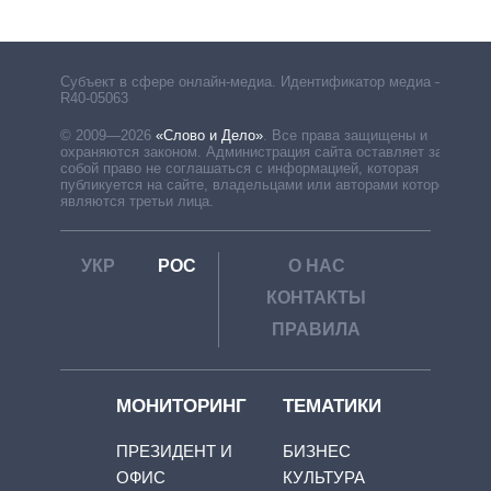
Субъект в сфере онлайн-медиа. Идентификатор медиа –
R40-05063
© 2009—2026
«Слово и Дело»
.
Все права защищены и
охраняются законом. Администрация сайта оставляет за
собой право не соглашаться с информацией, которая
публикуется на сайте, владельцами или авторами которой
являются третьи лица.
УКР
РОС
О НАС
КОНТАКТЫ
ПРАВИЛА
МОНИТОРИНГ
ТЕМАТИКИ
ПРЕЗИДЕНТ И
БИЗНЕС
ОФИС
КУЛЬТУРА