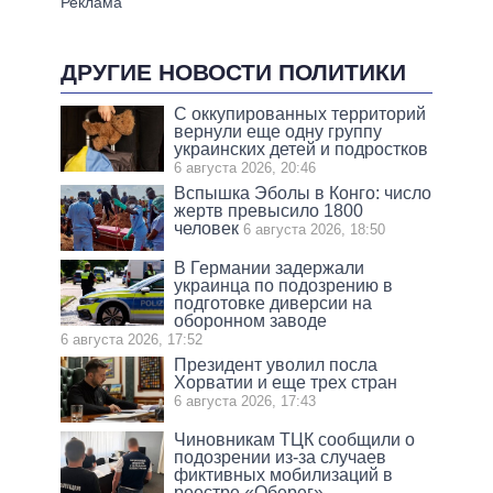
ДРУГИЕ НОВОСТИ ПОЛИТИКИ
С оккупированных территорий
вернули еще одну группу
украинских детей и подростков
6 августа 2026, 20:46
Вспышка Эболы в Конго: число
жертв превысило 1800
человек
6 августа 2026, 18:50
В Германии задержали
украинца по подозрению в
подготовке диверсии на
оборонном заводе
6 августа 2026, 17:52
Президент уволил посла
Хорватии и еще трех стран
6 августа 2026, 17:43
Чиновникам ТЦК сообщили о
подозрении из-за случаев
фиктивных мобилизаций в
реестре «Оберег»