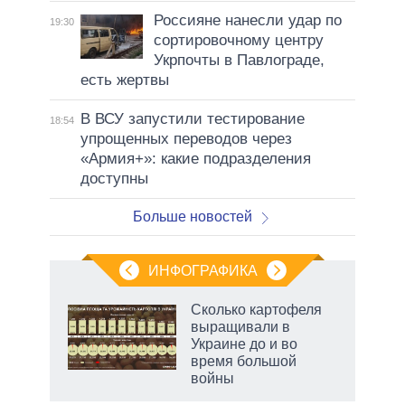
Россияне нанесли удар по
19:30
сортировочному центру
Укрпочты в Павлограде,
есть жертвы
В ВСУ запустили тестирование
18:54
упрощенных переводов через
«Армия+»: какие подразделения
доступны
Больше новостей
ИНФОГРАФИКА
Сколько картофеля
о
выращивали в
Украине до и во
время большой
ic
войны
рф