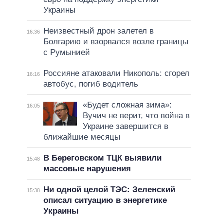
Украины
Неизвестный дрон залетел в
16:36
Болгарию и взорвался возле границы
с Румынией
Россияне атаковали Никополь: сгорел
16:16
автобус, погиб водитель
«Будет сложная зима»:
16:05
Вучич не верит, что война в
Украине завершится в
ближайшие месяцы
В Береговском ТЦК выявили
15:48
массовые нарушения
Ни одной целой ТЭС: Зеленский
15:38
описал ситуацию в энергетике
Украины