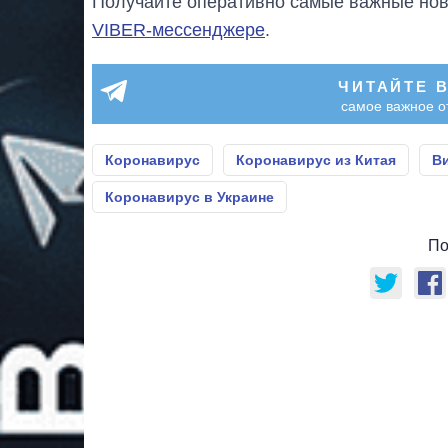
Получайте оперативно самые важные ново
VIBER-мессенджере
.
ЧИТАЙТЕ 
самое важное о
Коронавирус
Коронавирус из Китая
Ви
Коронавирус в Украине
По