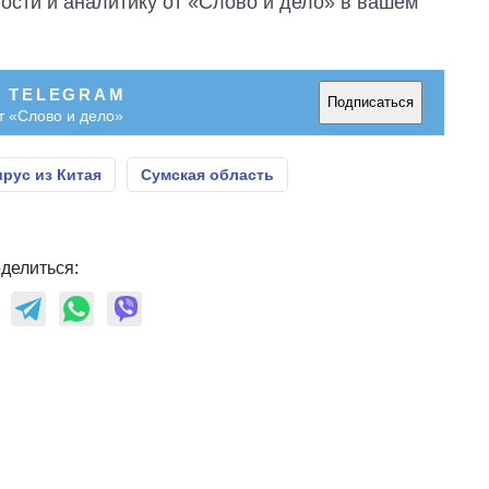
сти и аналитику от «Слово и дело» в вашем
В TELEGRAM
Подписаться
т «Слово и дело»
рус из Китая
Сумская область
делиться: