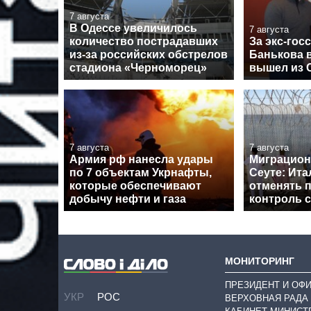
7 августа
В Одессе увеличилось
7 августа
количество пострадавших
За экс-гос
из-за российских обстрелов
Банькова в
стадиона «Черноморец»
вышел из 
7 августа
7 августа
Армия рф нанесла удары
Миграцион
по 7 объектам Укрнафты,
Сеуте: Ита
которые обеспечивают
отменять 
добычу нефти и газа
контроль 
МОНИТОРИНГ
ПРЕЗИДЕНТ И ОФ
УКР
РОС
ВЕРХОВНАЯ РАДА