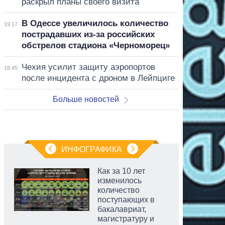
раскрыл планы своего визита
В Одессе увеличилось количество
19:17
пострадавших из-за российских
обстрелов стадиона «Черноморец»
Чехия усилит защиту аэропортов
18:45
после инцидента с дроном в Лейпциге
Больше новостей
ИНФОГРАФИКА
Как за 10 лет
изменилось
количество
поступающих в
бакалавриат,
магистратуру и