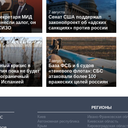
7 августа
секретаря МИД
Сенат США поддержал
несли залог, он
законопроект об «адских
СИЗО
санкциях» против россии
7 августа
ный кризис в
База ФСБ и 6 судов
лия пока не будет
«теневого флота»: СБС
пограничный
атаковали более 100
с Испанией
вражеских целей россиян
РЕГИОНЫ
Киев
Ивано-Франковская об
ИС
Автономная республика
Киевская область
Крым
Кировоградская област