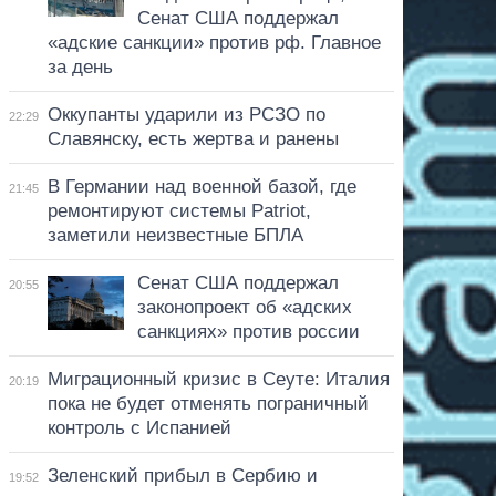
Сенат США поддержал
«адские санкции» против рф. Главное
за день
Оккупанты ударили из РСЗО по
22:29
Славянску, есть жертва и ранены
В Германии над военной базой, где
21:45
ремонтируют системы Patriot,
заметили неизвестные БПЛА
Сенат США поддержал
20:55
законопроект об «адских
санкциях» против россии
Миграционный кризис в Сеуте: Италия
20:19
пока не будет отменять пограничный
контроль с Испанией
Зеленский прибыл в Сербию и
19:52