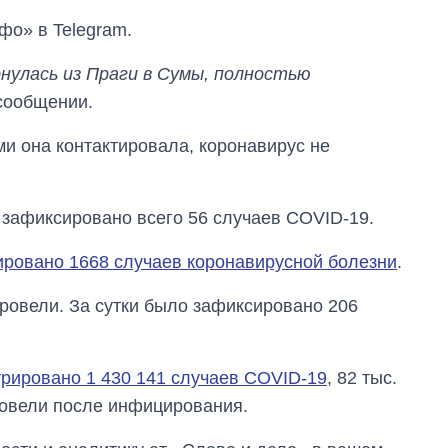
фо» в Telegram.
нулась из Праги в Сумы, полностью
 сообщении.
ми она контактировала, коронавирус не
 зафиксировано всего 56 случаев COVID-19.
ировано 1668 случаев коронавирусной болезни
.
оровели. За сутки было зафиксировано 206
Как изменился
бюджет
трировано 1 430 141 случаев COVID-19
, 82 тыс.
Министерства
обороны за 13 лет
ровели после инфицирования.
войны с россией