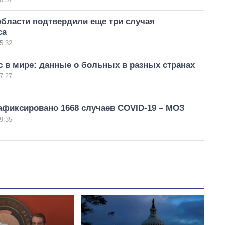
области подтвердили еще три случая
са
5:32
 в мире: данные о больных в разных странах
7:27
афиксировано 1668 случаев COVID-19 – МОЗ
9:35