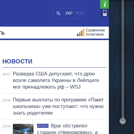
УКР
РОС
Сравнение
ТЬ
политиков
СТРАЦИЙ
МЭРЫ
ВСЕ ПЕРСОНЫ
НОВОСТИ
Разведка США допускает, что дрон
00:57
возле самолета Украины в Лейпциге
мог принадлежать рф – WSJ
Первые выплаты по программе «Пакет
23:56
школьника» уже поступают: что нужно
знать родителям
Враг обстрелял
ИТОГИ
23:09
стадион «Черноморец», а