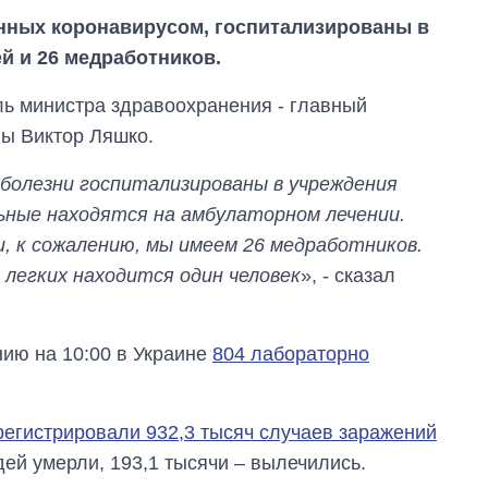
анных коронавирусом, госпитализированы в
ей и 26 медработников.
ь министра здравоохранения - главный
ны Виктор Ляшко.
й болезни госпитализированы в учреждения
льные находятся на амбулаторном лечении.
и, к сожалению, мы имеем 26 медработников.
легких находится один человек
», - сказал
нию на 10:00 в Украине
804 лабораторно
Восемь
массированных
арегистрировали 932,3 тысяч случаев заражений
ударов по Украине
за лето: Киев и
ей умерли, 193,1 тысячи – вылечились.
область стали