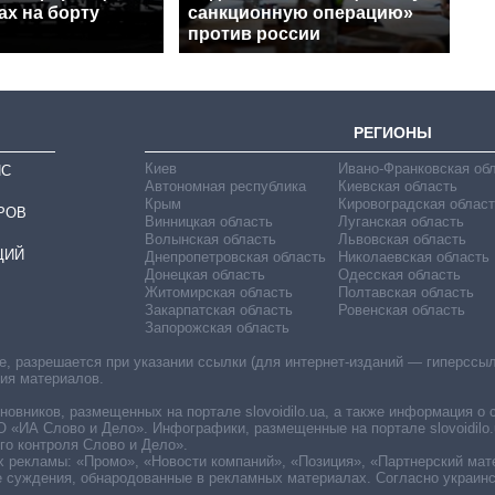
ах на борту
санкционную операцию»
против россии
РЕГИОНЫ
Киев
Ивано-Франковская об
ИС
Автономная республика
Киевская область
Крым
Кировоградская област
РОВ
Винницкая область
Луганская область
Волынская область
Львовская область
ЦИЙ
Днепропетровская область
Николаевская область
Донецкая область
Одесская область
Житомирская область
Полтавская область
Закарпатская область
Ровенская область
Запорожская область
 разрешается при указании ссылки (для интернет-изданий — гиперссылки
ния материалов.
овников, размещенных на портале slovoidilo.ua, а также информация о 
«ИА Слово и Дело». Инфографики, размещенные на портале slovoidilo.
о контроля Слово и Дело».
х рекламы: «Промо», «Новости компаний», «Позиция», «Партнерский мат
е суждения, обнародованные в рекламных материалах. Согласно украин