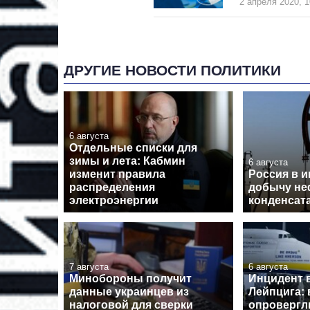
2 апреля 2020, 1
ДРУГИЕ НОВОСТИ ПОЛИТИКИ
6 августа
Отдельные списки для
зимы и лета: Кабмин
6 августа
изменит правила
Россия в 
распределения
добычу не
электроэнергии
конденсат
7 августа
6 августа
Минобороны получит
Инцидент 
данные украинцев из
Лейпцига: 
налоговой для сверки
опровергл