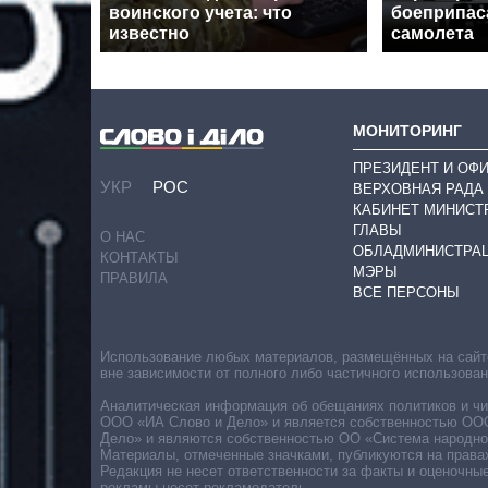
воинского учета: что
боеприпас
известно
самолета
МОНИТОРИНГ
ПРЕЗИДЕНТ И ОФ
УКР
РОС
ВЕРХОВНАЯ РАДА
КАБИНЕТ МИНИСТ
ГЛАВЫ
О НАС
ОБЛАДМИНИСТРА
КОНТАКТЫ
МЭРЫ
ПРАВИЛА
ВСЕ ПЕРСОНЫ
Использование любых материалов, размещённых на сайте,
вне зависимости от полного либо частичного использова
Аналитическая информация об обещаниях политиков и чин
ООО «ИА Слово и Дело» и является собственностью ООО 
Дело» и являются собственностью ОО «Система народног
Материалы, отмеченные значками, публикуются на права
Редакция не несет ответственности за факты и оценочны
рекламы несет рекламодатель.