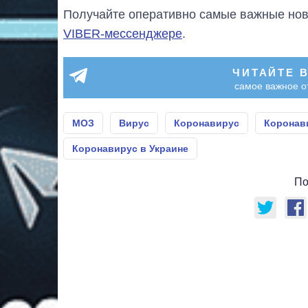
Получайте оперативно самые важные ново
VIBER-мессенджере
.
ЧИТАЙТЕ 
самое важное о
МОЗ
Вирус
Коронавирус
Коронави
Коронавирус в Украине
По