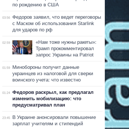
по рождению в США
Федоров заявил, что ведет переговоры
03:56
с Маском об использования Starlink
для ударов по рф
«Нам тоже нужны ракеты»:
02:59
Трамп прокомментировал
запрос Украины на Patriot
Минобороны получит данные
01:59
украинцев из налоговой для сверки
воинского учета: что известно
Федоров раскрыл, как предлагал
01:24
изменить мобилизацию: что
предусматривал план
В Украине анонсировали повышение
23:45
зарплат учителям и стипендий