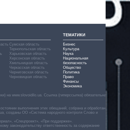
ТЕМАТИКИ
ласть
Сумская область
Бизнес
Тернопольская область
Культура
ь
Харьковская область
Наука
Херсонская область
Национальная
Хмельницкая область
безопасность
Черкасская область
Общество
Черниговская область
Политика
Черновицкая область
Право
Финансы
Экономика
) на www.slovoidilo.ua. Ссылка (гиперссылка) обязательна
состоянии выполнения этих обещаний, собрана и обработана
ua, созданы ОО «Система народного контроля Слово и
ериал», «Спецпроект», «При поддержке».
скому законодательству ответственность за содержание