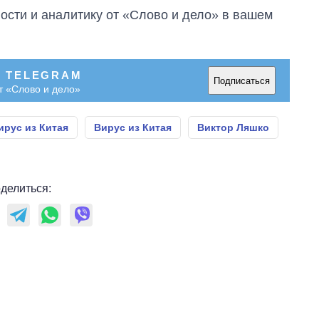
главной целью рф
сти и аналитику от «Слово и дело» в вашем
В TELEGRAM
Подписаться
т «Слово и дело»
рус из Китая
Вирус из Китая
Виктор Ляшко
делиться: