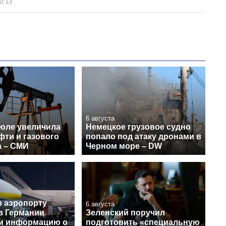
0:13
6 августа
июле увеличила
Немецкое грузовое судно
фти и газового
попало под атаку дронами в
а – СМИ
Черном море – DW
в аэропорту
6 августа
в Германии
Зеленский поручил
и информацию о
подготовить «специальную