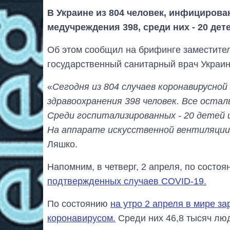
В Украине из 804 человек, инфициров
медучреждения 398, среди них - 20 дет
Об этом сообщил на брифинге заместител
государственный санитарный врач Украи
«
Сегодня из 804 случаев коронавирусно
здравоохранения 398 человек. Все оста
Среди госпитализированных - 20 детей 
На аппарате искусственной вентиляции 
Ляшко.
Напомним, в четверг, 2 апреля, по состоя
подтвержденных случаев COVID-19.
По состоянию
на утро 2 апреля в мире з
коронавирусом.
Среди них 46,8 тысяч люд