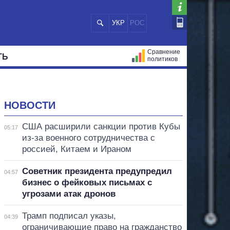
УКР
РОС
Сравнение
ТЬ
политиков
СТРАЦИЙ
МЭРЫ
ВСЕ ПЕРСОНЫ
НОВОСТИ
США расширили санкции против Кубы
05:17
из-за военного сотрудничества с
россией, Китаем и Ираном
Советник президента предупредил
04:57
бизнес о фейковых письмах с
угрозами атак дронов
Трамп подписал указы,
04:39
ограничивающие право на гражданство