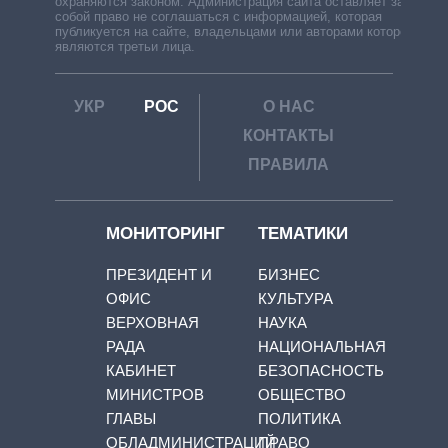
охраняются законом. Администрация сайта оставляет за
собой право не соглашаться с информацией, которая
публикуется на сайте, владельцами или авторами которой
являются третьи лица.
УКР
РОС
О НАС
КОНТАКТЫ
ПРАВИЛА
МОНИТОРИНГ
ТЕМАТИКИ
ПРЕЗИДЕНТ И
БИЗНЕС
ОФИС
КУЛЬТУРА
ВЕРХОВНАЯ
НАУКА
РАДА
НАЦИОНАЛЬНАЯ
КАБИНЕТ
БЕЗОПАСНОСТЬ
МИНИСТРОВ
ОБЩЕСТВО
ГЛАВЫ
ПОЛИТИКА
ОБЛАДМИНИСТРАЦИЙ
ПРАВО