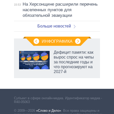
На Херсонщине расширили перечень
15:53
населенных пунктов для
обязательной эвакуации
Больше новостей
ИНФОГРАФИКА
 5
Дефицит памяти: как
го
вырос спрос на чипы
сть
за последние годы и
ВР
что прогнозируют на
2027-й
Субъект в сфере онлайн-медиа. Идентификатор медиа –
R40-05063
© 2009—2026
«Слово и Дело»
.
Все права защищены и