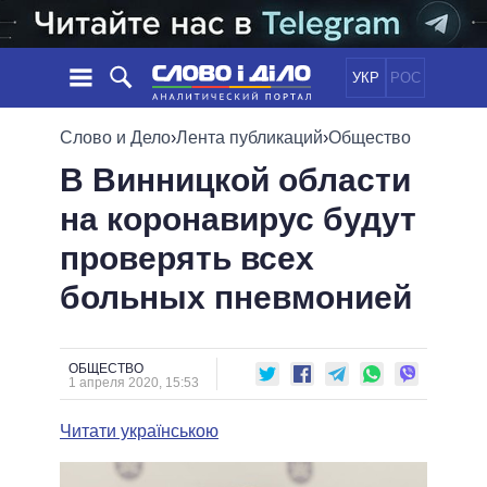
УКР
РОС
НОВОСТИ
Слово и Дело
›
Лента публикаций
›
Общество
В Винницкой области
ОБЕЩАНИЯ
ЛЕНТА
ПОЛИТИКА
на коронавирус будут
СОБЫТИЯ
ЭКОНОМИКА
ПОЛИТИКИ
проверять всех
СТАТЬИ
ОБЩЕСТВО
ИНФОГРАФИКА
МНЕНИЯ
МИР
ВСЕ ПОЛИТИКИ
больных пневмонией
ОБЗОРЫ
ПРЕЗИДЕНТ И ОФИС
ВИДЕО
ДАЙДЖЕСТЫ
ВЕРХОВНАЯ РАДА
ОБЩЕСТВО
ПОДДЕРЖАТЬ
КАБИНЕТ МИНИСТРОВ
1 апреля 2020, 15:53
ГЛАВЫ ОБЛАДМИНИСТРАЦИЙ
СРАВНЕНИЕ ПОЛИТИКОВ
Читати українською
МЭРЫ
ВСЕ ПЕРСОНЫ