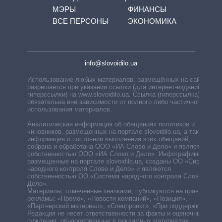
МЭРЫ
ФИНАНСЫ
ВСЕ ПЕРСОНЫ
ЭКОНОМИКА
info@slovoidilo.ua
Использование любых материалов, размещённых на сайте,
разрешается при указании ссылки (для интернет-изданий —
гиперссылки) на www.slovoidilo.ua. Ссылка (гиперссылка)
обязательна вне зависимости от полного либо частичного
использования материалов.
Аналитическая информация об обещаниях политиков и
чиновников, размещенных на портале slovoidilo.ua, а также
информация о состоянии выполнения этих обещаний,
собрана и обработана ООО «ИА Слово и Дело» и является
собственностью ООО «ИА Слово и Дело». Инфографики,
размещенные на портале slovoidilo.ua, созданы ОО «Система
народного контроля Слово и Дело» и являются
собственностью ОО «Система народного контроля Слово и
Дело».
Материалы, отмеченные значками, публикуются на правах
рекламы: «Промо», «Новости компаний», «Позиция»,
«Партнерский материал», «Спецпроект», «При поддержке».
Редакция не несет ответственности за факты и оценочные
суждения, обнародованные в рекламных материалах.