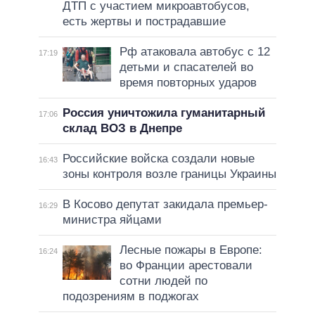
ДТП с участием микроавтобусов,
есть жертвы и пострадавшие
Рф атаковала автобус с 12
17:19
детьми и спасателей во
время повторных ударов
Россия уничтожила гуманитарный
17:06
склад ВОЗ в Днепре
Российские войска создали новые
16:43
зоны контроля возле границы Украины
В Косово депутат закидала премьер-
16:29
министра яйцами
Лесные пожары в Европе:
16:24
во Франции арестовали
сотни людей по
подозрениям в поджогах