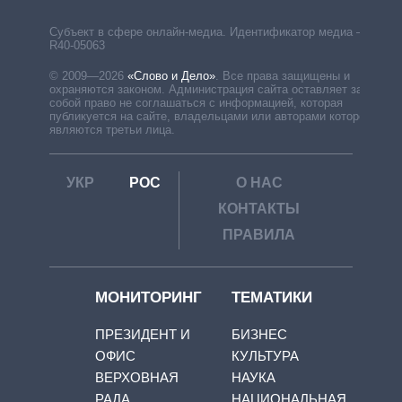
Субъект в сфере онлайн-медиа. Идентификатор медиа –
R40-05063
© 2009—2026
«Слово и Дело»
.
Все права защищены и
охраняются законом. Администрация сайта оставляет за
собой право не соглашаться с информацией, которая
публикуется на сайте, владельцами или авторами которой
являются третьи лица.
УКР
РОС
О НАС
КОНТАКТЫ
ПРАВИЛА
МОНИТОРИНГ
ТЕМАТИКИ
ПРЕЗИДЕНТ И
БИЗНЕС
ОФИС
КУЛЬТУРА
ВЕРХОВНАЯ
НАУКА
РАДА
НАЦИОНАЛЬНАЯ