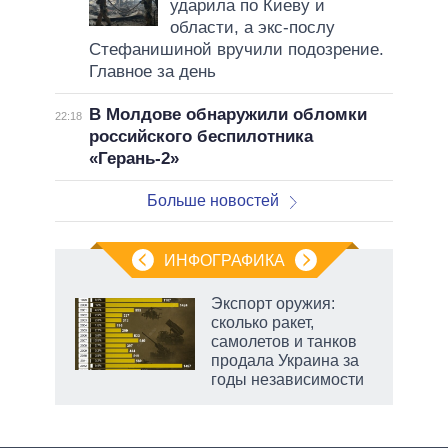
ударила по Киеву и
области, а экс-послу
Стефанишиной вручили подозрение.
Главное за день
В Молдове обнаружили обломки
22:18
российского беспилотника
«Герань-2»
Больше новостей
ИНФОГРАФИКА
рифы
Экспорт оружия:
у в
сколько ракет,
 на
самолетов и танков
продала Украина за
годы независимости