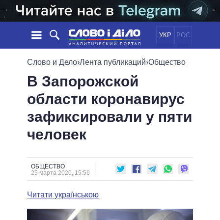
УКР
РОС
НОВОСТИ
Слово и Дело
›
Лента публикаций
›
Общество
В Запорожской
ОБЕЩАНИЯ
ЛЕНТА
ПОЛИТИКА
области коронавирус
СОБЫТИЯ
ЭКОНОМИКА
ПОЛИТИКИ
зафиксировали у пяти
СТАТЬИ
ОБЩЕСТВО
ИНФОГРАФИКА
МНЕНИЯ
МИР
ВСЕ ПОЛИТИКИ
человек
ОБЗОРЫ
ПРЕЗИДЕНТ И ОФИС
ВИДЕО
ДАЙДЖЕСТЫ
ВЕРХОВНАЯ РАДА
ОБЩЕСТВО
ПОДДЕРЖАТЬ
КАБИНЕТ МИНИСТРОВ
25 марта 2020, 15:56
ГЛАВЫ ОБЛАДМИНИСТРАЦИЙ
СРАВНЕНИЕ ПОЛИТИКОВ
Читати українською
МЭРЫ
ВСЕ ПЕРСОНЫ