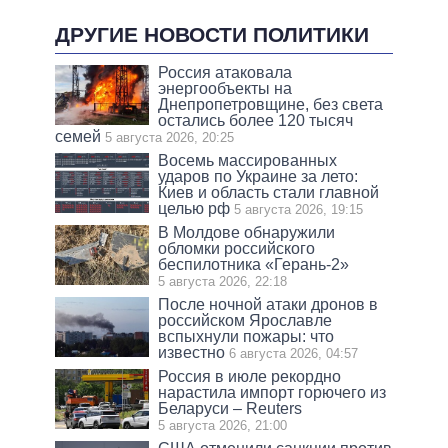
ДРУГИЕ НОВОСТИ ПОЛИТИКИ
Россия атаковала
энергообъекты на
Днепропетровщине, без света
остались более 120 тысяч
семей
5 августа 2026, 20:25
Восемь массированных
ударов по Украине за лето:
Киев и область стали главной
целью рф
5 августа 2026, 19:15
В Молдове обнаружили
обломки российского
беспилотника «Герань-2»
5 августа 2026, 22:18
После ночной атаки дронов в
российском Ярославле
вспыхнули пожары: что
известно
6 августа 2026, 04:57
Россия в июле рекордно
нарастила импорт горючего из
Беларуси – Reuters
5 августа 2026, 21:00