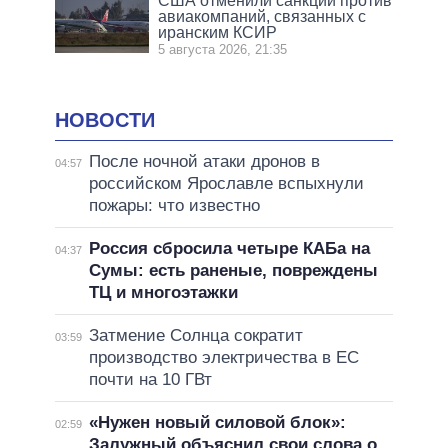
США отменили санкции против
авиакомпаний, связанных с
иранским КСИР
5 августа 2026, 21:35
НОВОСТИ
После ночной атаки дронов в
04:57
российском Ярославле вспыхнули
пожары: что известно
Россия сбросила четыре КАБа на
04:37
Сумы: есть раненые, повреждены
ТЦ и многоэтажки
Затмение Солнца сократит
03:59
производство электричества в ЕС
почти на 10 ГВт
«Нужен новый силовой блок»:
02:59
Залужный объяснил свои слова о