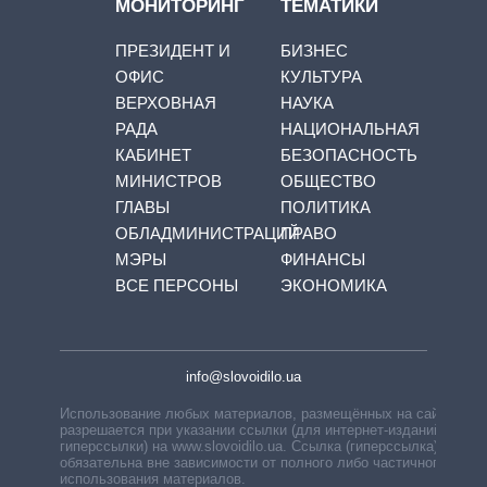
МОНИТОРИНГ
ТЕМАТИКИ
ПРЕЗИДЕНТ И
БИЗНЕС
ОФИС
КУЛЬТУРА
ВЕРХОВНАЯ
НАУКА
РАДА
НАЦИОНАЛЬНАЯ
КАБИНЕТ
БЕЗОПАСНОСТЬ
МИНИСТРОВ
ОБЩЕСТВО
ГЛАВЫ
ПОЛИТИКА
ОБЛАДМИНИСТРАЦИЙ
ПРАВО
МЭРЫ
ФИНАНСЫ
ВСЕ ПЕРСОНЫ
ЭКОНОМИКА
info@slovoidilo.ua
Использование любых материалов, размещённых на сайте,
разрешается при указании ссылки (для интернет-изданий —
гиперссылки) на www.slovoidilo.ua. Ссылка (гиперссылка)
обязательна вне зависимости от полного либо частичного
использования материалов.