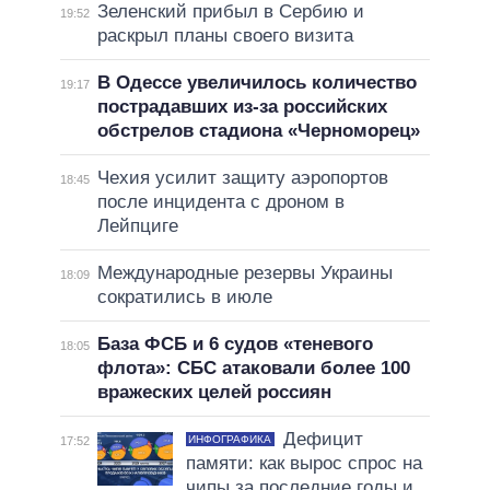
Зеленский прибыл в Сербию и
19:52
раскрыл планы своего визита
В Одессе увеличилось количество
19:17
пострадавших из-за российских
обстрелов стадиона «Черноморец»
Чехия усилит защиту аэропортов
18:45
после инцидента с дроном в
Лейпциге
Международные резервы Украины
18:09
сократились в июле
База ФСБ и 6 судов «теневого
18:05
флота»: СБС атаковали более 100
вражеских целей россиян
Дефицит
ИНФОГРАФИКА
17:52
памяти: как вырос спрос на
чипы за последние годы и