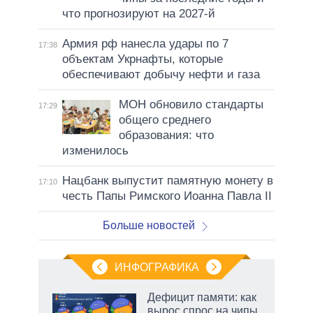
что прогнозируют на 2027-й
Армия рф нанесла удары по 7
17:38
объектам Укрнафты, которые
обеспечивают добычу нефти и газа
МОН обновило стандарты
17:29
общего среднего
образования: что
изменилось
Нацбанк выпустит памятную монету в
17:10
честь Папы Римского Иоанна Павла II
Больше новостей
ИНФОГРАФИКА
 5
Дефицит памяти: как
го
вырос спрос на чипы