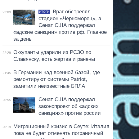
Враг обстрелял
ИТОГИ
23:09
стадион «Черноморец», а
Сенат США поддержал
«адские санкции» против рф. Главное
за день
Оккупанты ударили из РСЗО по
22:29
Славянску, есть жертва и ранены
В Германии над военной базой, где
21:45
ремонтируют системы Patriot,
заметили неизвестные БПЛА
Сенат США поддержал
20:55
законопроект об «адских
санкциях» против россии
Миграционный кризис в Сеуте: Италия
20:19
пока не будет отменять пограничный