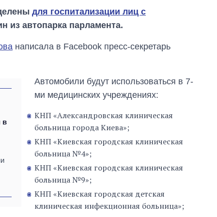
еделены
для госпитализации лиц с
ин из автопарка парламента.
ова
написала в Facebook пресс-секретарь
Автомобили будут использоваться в 7-
ми медицинских учреждениях:
и
КНП «Александровская клиническая
 в
больница города Киева»;
КНП «Киевская городская клиническая
больница №4»;
ни
Восемь
КНП «Киевская городская клиническая
массированных
больница №9»;
ударов по Украине
за лето: Киев и
КНП «Киевская городская детская
область стали
клиническая инфекционная больница»;
главной целью рф