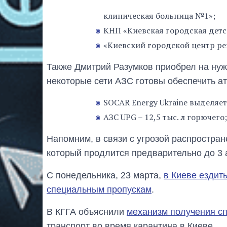
клиническая больница №1»;
КНП «Киевская городская детс
«Киевский городской центр р
Также Дмитрий Разумков приобрел на нуж
некоторые сети АЗС готовы обеспечить а
SOCAR Energy Ukraine выделяет 
АЗС UPG – 12,5 тыс. л горючего;
Напомним, в связи с угрозой распростра
который продлится предварительно до 3 
С понедельника, 23 марта,
в Киеве ездит
специальным пропускам
.
В КГГА объяснили
механизм получения с
транспорт во время карантина в Киеве.