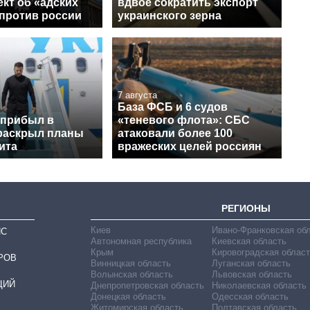
кт об «адских
вдвое сократить экспорт
 против россии
украинского зерна
7 августа
База ФСБ и 6 судов
 прибыл в
«теневого флота»: СБС
раскрыл планы
атаковали более 100
ита
вражеских целей россиян
РЕГИОНЫ
Киев
Ивано-Франковская об
ИС
Автономная республика
Киевская область
Крым
Кировоградская област
РОВ
Винницкая область
Луганская область
Волынская область
Львовская область
ЦИЙ
Днепропетровская область
Николаевская область
Донецкая область
Одесская область
Житомирская область
Полтавская область