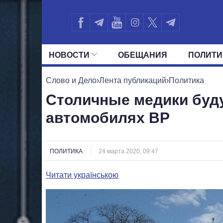
НОВОСТИ
ОБЕЩАНИЯ
ПОЛИТИ
ВСЕ ПОЛИТИКИ
ПРЕЗИДЕНТ И ОФ
Слово и Дело
›
Лента публикаций
›
Политика
Столичные медики буду
автомобилях ВР
ПОЛИТИКА
24 марта 2020, 09:47
Читати українською