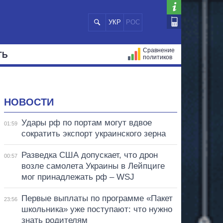
УКР
РОС
Сравнение
ТЬ
политиков
СТРАЦИЙ
МЭРЫ
ВСЕ ПЕРСОНЫ
НОВОСТИ
Удары рф по портам могут вдвое
01:59
сократить экспорт украинского зерна
Разведка США допускает, что дрон
00:57
возле самолета Украины в Лейпциге
мог принадлежать рф – WSJ
Первые выплаты по программе «Пакет
23:56
школьника» уже поступают: что нужно
знать родителям