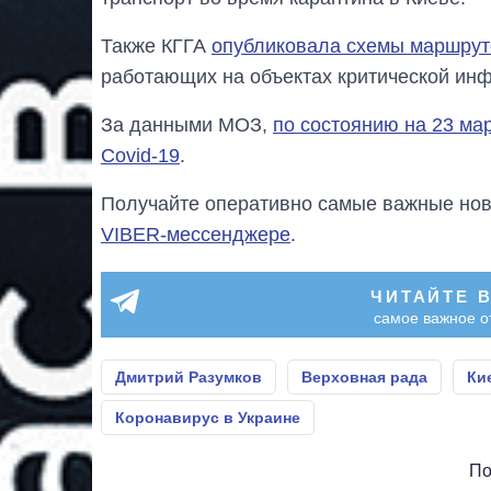
Также КГГА
опубликовала схемы маршрут
работающих на объектах критической инф
За данными МОЗ,
по состоянию на 23 ма
Cоvid-19
.
Получайте оперативно самые важные ново
VIBER-мессенджере
.
ЧИТАЙТЕ 
самое важное о
Дмитрий Разумков
Верховная рада
Ки
Коронавирус в Украине
По