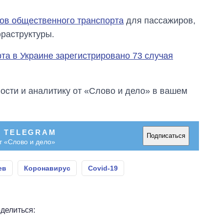
ов общественного транспорта
для пассажиров,
раструктуры.
рта в Украине зарегистрировано 73 случая
сти и аналитику от «Слово и дело» в вашем
В TELEGRAM
Подписаться
т «Слово и дело»
ев
Коронавирус
Covid-19
делиться: