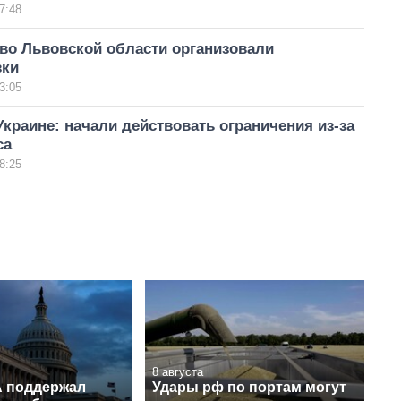
7:48
во Львовской области организовали
зки
3:05
Украине: начали действовать ограничения из-за
са
8:25
8 августа
 поддержал
Удары рф по портам могут