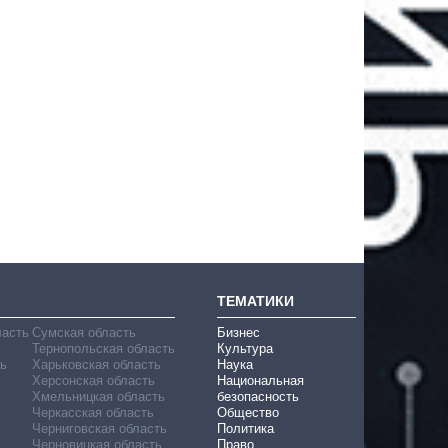
ТЕМАТИКИ
ласть
Сумская область
Бизнес
Тернопольская область
Культура
ь
Харьковская область
Наука
Херсонская область
Национальная
Хмельницкая область
безопасность
Черкасская область
Общество
Черниговская область
Политика
Черновицкая область
Право