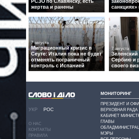
РСЗО по Славянску, есть
законопрое
жертва и ранены
санкциях»
7 августа
Миграционный кризис в
7 августа
Сеуте: Италия пока не будет
Зеленский
отменять пограничный
Сербию и 
контроль с Испанией
своего виз
МОНИТОРИНГ
ПРЕЗИДЕНТ И ОФ
УКР
РОС
ВЕРХОВНАЯ РАДА
КАБИНЕТ МИНИСТ
ГЛАВЫ
О НАС
ОБЛАДМИНИСТРА
КОНТАКТЫ
МЭРЫ
ПРАВИЛА