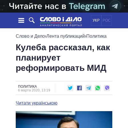
УКР
РОС
НОВОСТИ
Слово и Дело
›
Лента публикаций
›
Политика
Кулеба рассказал, как
ОБЕЩАНИЯ
ЛЕНТА
ПОЛИТИКА
планирует
СОБЫТИЯ
ЭКОНОМИКА
ПОЛИТИКИ
реформировать МИД
СТАТЬИ
ОБЩЕСТВО
ИНФОГРАФИКА
МНЕНИЯ
МИР
ВСЕ ПОЛИТИКИ
ОБЗОРЫ
ПРЕЗИДЕНТ И ОФИС
ВИДЕО
ПОЛИТИКА
ДАЙДЖЕСТЫ
6 марта 2020, 13:19
ВЕРХОВНАЯ РАДА
ПОДДЕРЖАТЬ
КАБИНЕТ МИНИСТРОВ
Читати українською
ГЛАВЫ ОБЛАДМИНИСТРАЦИЙ
СРАВНЕНИЕ ПОЛИТИКОВ
МЭРЫ
ВСЕ ПЕРСОНЫ