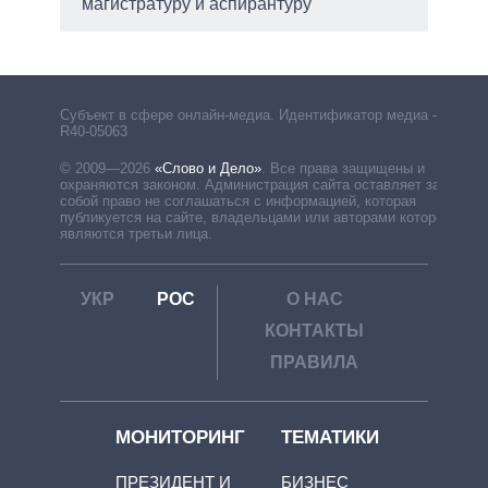
магистратуру и аспирантуру
Субъект в сфере онлайн-медиа. Идентификатор медиа –
R40-05063
© 2009—2026
«Слово и Дело»
.
Все права защищены и
охраняются законом. Администрация сайта оставляет за
собой право не соглашаться с информацией, которая
публикуется на сайте, владельцами или авторами которой
являются третьи лица.
УКР
РОС
О НАС
КОНТАКТЫ
ПРАВИЛА
МОНИТОРИНГ
ТЕМАТИКИ
ПРЕЗИДЕНТ И
БИЗНЕС