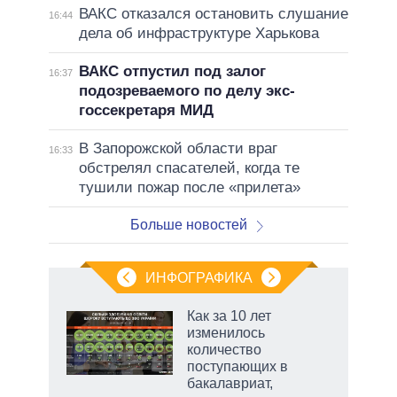
ВАКС отказался остановить слушание
16:44
дела об инфраструктуре Харькова
ВАКС отпустил под залог
16:37
подозреваемого по делу экс-
госсекретаря МИД
В Запорожской области враг
16:33
обстрелял спасателей, когда те
тушили пожар после «прилета»
Больше новостей
ИНФОГРАФИКА
еля
Как за 10 лет
изменилось
количество
поступающих в
бакалавриат,