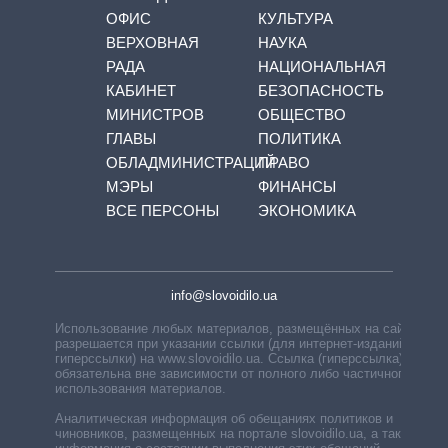
ОФИС
КУЛЬТУРА
ВЕРХОВНАЯ
НАУКА
РАДА
НАЦИОНАЛЬНАЯ
КАБИНЕТ
БЕЗОПАСНОСТЬ
МИНИСТРОВ
ОБЩЕСТВО
ГЛАВЫ
ПОЛИТИКА
ОБЛАДМИНИСТРАЦИЙ
ПРАВО
МЭРЫ
ФИНАНСЫ
ВСЕ ПЕРСОНЫ
ЭКОНОМИКА
info@slovoidilo.ua
Использование любых материалов, размещённых на сайте,
разрешается при указании ссылки (для интернет-изданий —
гиперссылки) на www.slovoidilo.ua. Ссылка (гиперссылка)
обязательна вне зависимости от полного либо частичного
использования материалов.
Аналитическая информация об обещаниях политиков и
чиновников, размещенных на портале slovoidilo.ua, а также