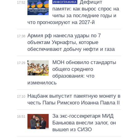
Дефицит
ИНФОГРАФИКА
17:52
памяти: как вырос спрос на
чипы за последние годы и
что прогнозируют на 2027-й
Армия рф нанесла удары по 7
17:38
объектам Укрнафты, которые
обеспечивают добычу нефти и газа
МОН обновило стандарты
17:29
общего среднего
образования: что
изменилось
Нацбанк выпустит памятную монету в
17:10
честь Папы Римского Иоанна Павла II
За экс-госсекретаря МИД
16:51
Банькова внесли залог, он
вышел из СИЗО