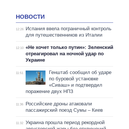
НОВОСТИ
Испания ввела пограничный контроль
12:26
для путешественников из Италии
«Не хочет только путин»: Зеленский
12:10
отреагировал на ночной удар по
Украине
Генштаб сообщил об ударе
11:51
по буровой установке
«Сиваш» и подтвердил
поражение двух НПЗ
Российские дроны атаковали
11:36
пассажирский поезд Сумы – Киев
Украина прошла период рекордной
11:32
августовской жары без отключений