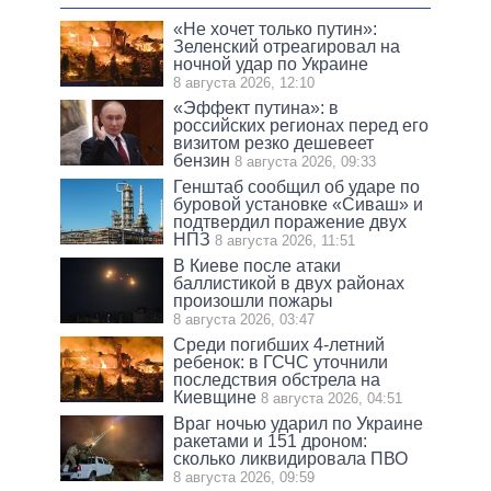
«Не хочет только путин»:
Зеленский отреагировал на
ночной удар по Украине
8 августа 2026, 12:10
«Эффект путина»: в
российских регионах перед его
визитом резко дешевеет
бензин
8 августа 2026, 09:33
Генштаб сообщил об ударе по
буровой установке «Сиваш» и
подтвердил поражение двух
НПЗ
8 августа 2026, 11:51
В Киеве после атаки
баллистикой в двух районах
произошли пожары
8 августа 2026, 03:47
Среди погибших 4-летний
ребенок: в ГСЧС уточнили
последствия обстрела на
Киевщине
8 августа 2026, 04:51
Враг ночью ударил по Украине
ракетами и 151 дроном:
сколько ликвидировала ПВО
8 августа 2026, 09:59