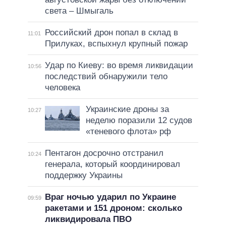
света – Шмыгаль
Российский дрон попал в склад в
11:01
Прилуках, вспыхнул крупный пожар
Удар по Киеву: во время ликвидации
10:56
последствий обнаружили тело
человека
Украинские дроны за
10:27
неделю поразили 12 судов
«теневого флота» рф
Пентагон досрочно отстранил
10:24
генерала, который координировал
поддержку Украины
Враг ночью ударил по Украине
09:59
ракетами и 151 дроном: сколько
ликвидировала ПВО