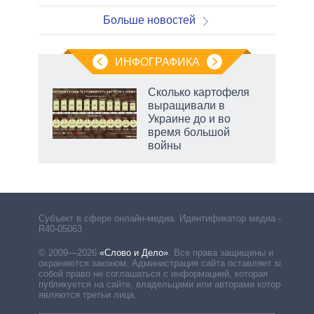
Больше новостей
ИНФОГРАФИКА
Сколько картофеля
выращивали в
Украине до и во
время большой
войны
Субъект в сфере онлайн-медиа. Идентификатор медиа –
R40-05063
© 2009—2026
«Слово и Дело»
.
Все права защищены и
охраняются законом. Администрация сайта оставляет за
собой право не соглашаться с информацией, которая
публикуется на сайте, владельцами или авторами которой
являются третьи лица.