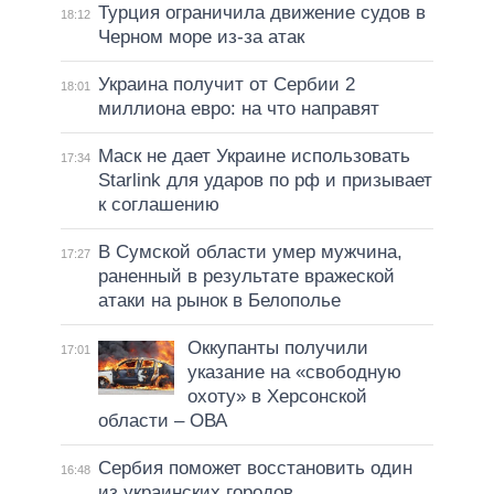
Турция ограничила движение судов в
18:12
Черном море из-за атак
Украина получит от Сербии 2
18:01
миллиона евро: на что направят
Маск не дает Украине использовать
17:34
Starlink для ударов по рф и призывает
к соглашению
В Сумской области умер мужчина,
17:27
раненный в результате вражеской
атаки на рынок в Белополье
Оккупанты получили
17:01
указание на «свободную
охоту» в Херсонской
области – ОВА
Сербия поможет восстановить один
16:48
из украинских городов