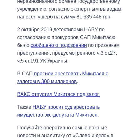
неравнозначного обмена государственному
учреждению, согласно экспертным выводам,
нанесен ущерб на сумму 81 635 448 грн.
2 октября 2019 детективами НАБУ по
согласованию прокуроров САП Микитасю
было
сообщено о подозрении
по признакам
преступления, предусмотренного ч.3 ст.27,
ч.5 ст.191 УК Украины.
В САП
просили арестовать Микитася с
залогом в 300 миллионов
.
ВАКС отпустил Микитася под залог.
Также
НАБУ просит суд арестовать
имущество экс-депутата Микитася
.
Получайте оперативно самые важные
новости и аналитику от «Слово и дело» в