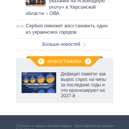
указание на «свободную
охоту» в Херсонской
области – ОВА
Сербия поможет восстановить один
16:48
из украинских городов
Больше новостей
ИНФОГРАФИКА
Дефицит памяти: как
вырос спрос на чипы
не за
за последние годы и
асть
что прогнозируют на
елью
2027-й
Субъект в сфере онлайн-медиа. Идентификатор медиа –