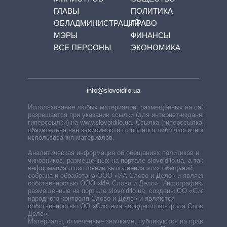
ГЛАВЫ
ПОЛИТИКА
ОБЛАДМИНИСТРАЦИЙ
ПРАВО
МЭРЫ
ФИНАНСЫ
ВСЕ ПЕРСОНЫ
ЭКОНОМИКА
info@slovoidilo.ua
Использование любых материалов, размещённых на сайте,
разрешается при указании ссылки (для интернет-изданий —
гиперссылки) на www.slovoidilo.ua. Ссылка (гиперссылка)
обязательна вне зависимости от полного либо частичного
использования материалов.
Аналитическая информация об обещаниях политиков и
чиновников, размещенных на портале slovoidilo.ua, а также
информация о состоянии выполнения этих обещаний,
собрана и обработана ООО «ИА Слово и Дело» и является
собственностью ООО «ИА Слово и Дело». Инфографики,
размещенные на портале slovoidilo.ua, созданы ОО «Система
народного контроля Слово и Дело» и являются
собственностью ОО «Система народного контроля Слово и
Дело».
Материалы, отмеченные значками, публикуются на правах