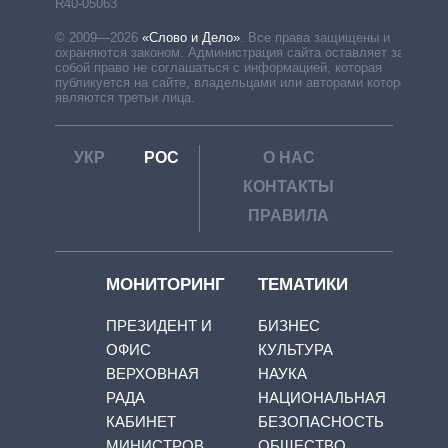
R40-05063
© 2009—2026
«Слово и Дело»
.
Все права защищены и
охраняются законом. Администрация сайта оставляет за
собой право не соглашаться с информацией, которая
публикуется на сайте, владельцами или авторами которой
являются третьи лица.
УКР
РОС
О НАС
КОНТАКТЫ
ПРАВИЛА
МОНИТОРИНГ
ТЕМАТИКИ
ПРЕЗИДЕНТ И
БИЗНЕС
ОФИС
КУЛЬТУРА
ВЕРХОВНАЯ
НАУКА
РАДА
НАЦИОНАЛЬНАЯ
КАБИНЕТ
БЕЗОПАСНОСТЬ
МИНИСТРОВ
ОБЩЕСТВО