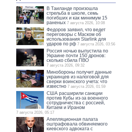
В Таиланде произошла
стрельба в школе, семь
погибших и как минимум 15
раненых
7 августа 2026, 10:08
Федоров заявил, что ведет
переговоры с Маском об
использования Starlink для
ударов по рф
7 августа 2026, 03:56
Россия ночью выпустила по
Украине почти 150 дронов:
сколько сбила ПВО
7 августа 2026, 09:32
Минобороны получит данные
украинцев из налоговой для
сверки воинского учета: что
известно
7 августа 2026, 01:59
США расширили санкции
против Кубы из-за военного
сотрудничества с россией,
Китаем и Ираном
7 августа 2026, 05:17
Апелляционная палата
оштрафовала обвиняемого
киевского адвоката с