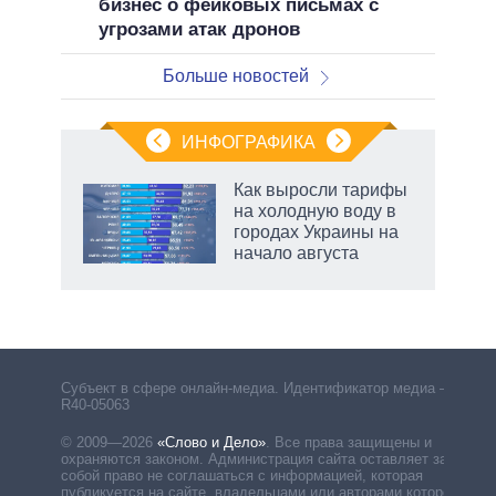
бизнес о фейковых письмах с
угрозами атак дронов
Больше новостей
ИНФОГРАФИКА
еля
Как выросли тарифы
на холодную воду в
городах Украины на
начало августа
маги
Субъект в сфере онлайн-медиа. Идентификатор медиа –
R40-05063
© 2009—2026
«Слово и Дело»
.
Все права защищены и
охраняются законом. Администрация сайта оставляет за
собой право не соглашаться с информацией, которая
публикуется на сайте, владельцами или авторами которой