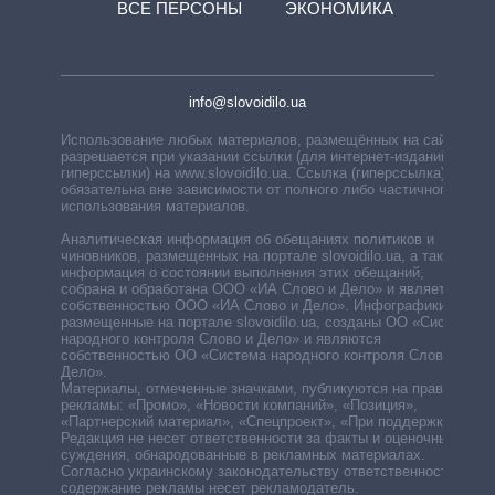
ВСЕ ПЕРСОНЫ
ЭКОНОМИКА
info@slovoidilo.ua
Использование любых материалов, размещённых на сайте,
разрешается при указании ссылки (для интернет-изданий —
гиперссылки) на www.slovoidilo.ua. Ссылка (гиперссылка)
обязательна вне зависимости от полного либо частичного
использования материалов.
Аналитическая информация об обещаниях политиков и
чиновников, размещенных на портале slovoidilo.ua, а также
информация о состоянии выполнения этих обещаний,
собрана и обработана ООО «ИА Слово и Дело» и является
собственностью ООО «ИА Слово и Дело». Инфографики,
размещенные на портале slovoidilo.ua, созданы ОО «Система
народного контроля Слово и Дело» и являются
собственностью ОО «Система народного контроля Слово и
Дело».
Материалы, отмеченные значками, публикуются на правах
рекламы: «Промо», «Новости компаний», «Позиция»,
«Партнерский материал», «Спецпроект», «При поддержке».
Редакция не несет ответственности за факты и оценочные
суждения, обнародованные в рекламных материалах.
Согласно украинскому законодательству ответственность за
содержание рекламы несет рекламодатель.