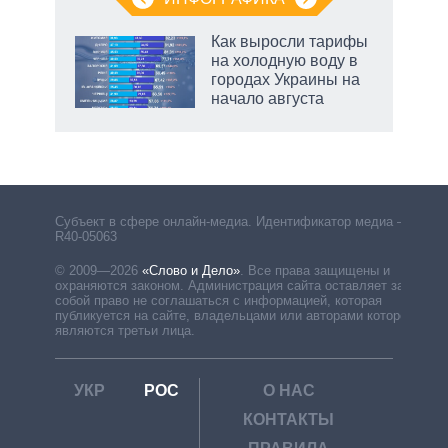
Как выросли тарифы
на холодную воду в
городах Украины на
начало августа
Субъект в сфере онлайн-медиа. Идентификатор медиа –
R40-05063
© 2009—2026
«Слово и Дело»
.
Все права защищены и
охраняются законом. Администрация сайта оставляет за
собой право не соглашаться с информацией, которая
публикуется на сайте, владельцами или авторами которой
являются третьи лица.
УКР
РОС
О НАС
КОНТАКТЫ