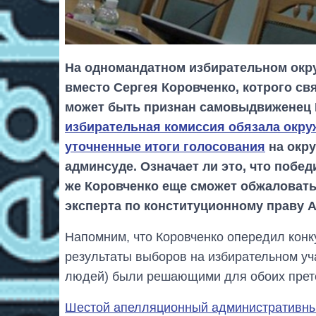
На одномандатном избирательном окру
вместо Сергея Коровченко, котрого с
может быть признан самовыдвиженец 
избирательная комиссия обязала окр
уточненные итоги голосования
на окру
админсуде. Означает ли это, что побед
же Коровченко еще сможет обжаловать
эксперта по конституционному праву 
Напомним, что Коровченко опередил конку
результаты выборов на избирательном у
людей) были решающими для обоих прете
Шестой апелляционный административный