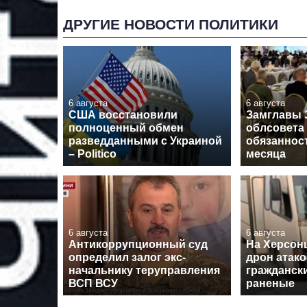
ДРУГИЕ НОВОСТИ ПОЛИТИКИ
6 августа
6 августа
США восстановили
Замглавы 
полноценный обмен
облсовета
разведданными с Украиной
обязанност
– Politico
месяца
6 августа
6 августа
Антикоррупционный суд
На Херсон
определил залог экс-
дрон атако
начальнику теруправления
граждански
ВСП ВСУ
раненые