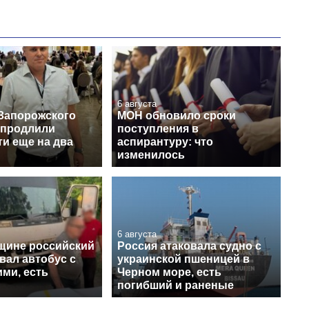
6 августа
Запорожского
МОН обновило сроки
 продлили
поступления в
и еще на два
аспирантуру: что
изменилось
6 августа
щине российский
Россия атаковала судно с
вал автобус с
украинской пшеницей в
ми, есть
Черном море, есть
погибший и раненые