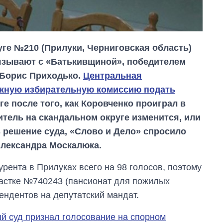
ге №210 (Прилуки, Черниговская область)
вязывают с «Батькивщиной», победителем
Борис Приходько.
Центральная
ужную избирательную комиссию подать
ге после того, как Коровченко проиграл в
итель на скандальном округе изменится, или
 решение суда, «Слово и Дело» спросило
Александра Москалюка.
рента в Прилуках всего на 98 голосов, поэтому
частке №740243 (пансионат для пожилых
ндентов на депутатский мандат.
Экономика ИИ-
гигантов: сколько
 суд признал голосование на спорном
стоят и