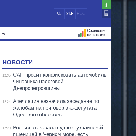
УКР
РОС
Сравнение
ТЬ
политиков
СТРАЦИЙ
МЭРЫ
ВСЕ ПЕРСОНЫ
НОВОСТИ
САП просит конфисковать автомобиль
12:35
чиновника налоговой
Днепропетровщины
Апелляция назначила заседание по
12:24
жалобам на приговор экс-депутата
Одесского облсовета
Россия атаковала судно с украинской
12:20
пшеницей в Черном море, есть