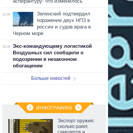
аспирантуру: что изменилось
Зеленский подтвердил
11:00
поражение двух НПЗ в
россии и судов врага в
Черном море
Экс-командующему логистикой
10:35
Воздушных сил сообщили о
подозрении в незаконном
обогащении
Больше новостей
ИНФОГРАФИКА
Экспорт оружия:
сколько ракет,
самолетов и