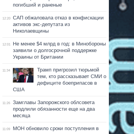
погибший и раненые
САП обжаловала отказ в конфискации
12:20
активов экс-депутата из
Николаевщины
Не менее $4 млрд в год: в Минобороны
12:01
заявили о долгосрочной поддержке
Украины от Британии
Трамп пригрозил тюрьмой
11:34
тем, кто рассказывает СМИ о
дефиците боеприпасов в
США
Замглавы Запорожского облсовета
11:26
продлили обязанности еще на два
месяца
МОН обновило сроки поступления в
11:09