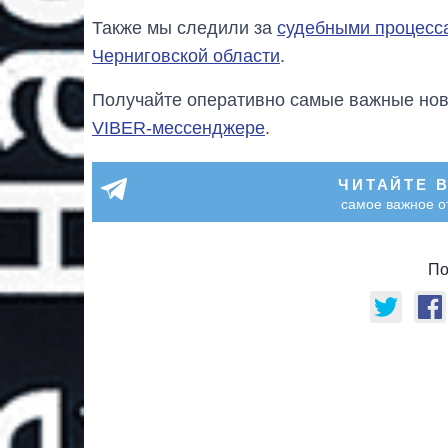
Также мы следили за
судебными процесса
Черниговской области
.
Получайте оперативно самые важные ново
VIBER-мессенджере
.
ЧИТАЙТЕ 
самое важное о
По