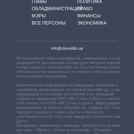
ГЛАВЫ
ПОЛИТИКА
ОБЛАДМИНИСТРАЦИЙ
ПРАВО
МЭРЫ
ФИНАНСЫ
ВСЕ ПЕРСОНЫ
ЭКОНОМИКА
info@slovoidilo.ua
Использование любых материалов, размещённых на сайте,
разрешается при указании ссылки (для интернет-изданий —
гиперссылки) на www.slovoidilo.ua. Ссылка (гиперссылка)
обязательна вне зависимости от полного либо частичного
использования материалов.
Аналитическая информация об обещаниях политиков и
чиновников, размещенных на портале slovoidilo.ua, а также
информация о состоянии выполнения этих обещаний,
собрана и обработана ООО «ИА Слово и Дело» и является
собственностью ООО «ИА Слово и Дело». Инфографики,
размещенные на портале slovoidilo.ua, созданы ОО «Система
народного контроля Слово и Дело» и являются
собственностью ОО «Система народного контроля Слово и
Дело».
Материалы, отмеченные значками, публикуются на правах
рекламы: «Промо», «Новости компаний», «Позиция»,