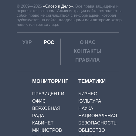
© 2009—2026
«Слово и Дело»
.
Все права защищены и
охраняются законом. Администрация сайта оставляет за
собой право не соглашаться с информацией, которая
публикуется на сайте, владельцами или авторами которой
являются третьи лица.
УКР
РОС
О НАС
КОНТАКТЫ
ПРАВИЛА
МОНИТОРИНГ
ТЕМАТИКИ
ПРЕЗИДЕНТ И
БИЗНЕС
ОФИС
КУЛЬТУРА
ВЕРХОВНАЯ
НАУКА
РАДА
НАЦИОНАЛЬНАЯ
КАБИНЕТ
БЕЗОПАСНОСТЬ
МИНИСТРОВ
ОБЩЕСТВО