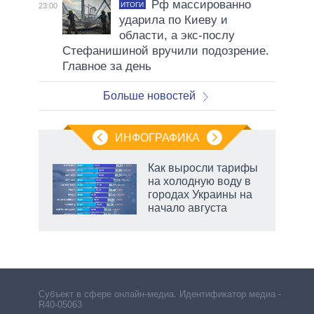
Рф массированно
ИТОГИ
23:00
ударила по Киеву и
области, а экс-послу
Стефанишиной вручили подозрение.
Главное за день
Больше новостей
ИНФОГРАФИКА
Как выросли тарифы
на холодную воду в
в
городах Украины на
начало августа
Субъект в сфере онлайн-медиа. Идентификатор медиа –
R40-05063