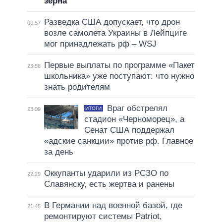
зерна
Разведка США допускает, что дрон
00:57
возле самолета Украины в Лейпциге
мог принадлежать рф – WSJ
Первые выплаты по программе «Пакет
23:56
школьника» уже поступают: что нужно
знать родителям
Враг обстрелял
ИТОГИ
23:09
стадион «Черноморец», а
Сенат США поддержал
«адские санкции» против рф. Главное
за день
Оккупанты ударили из РСЗО по
22:29
Славянску, есть жертва и ранены
В Германии над военной базой, где
21:45
ремонтируют системы Patriot,