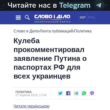
УКР
РОС
НОВОСТИ
Слово и Дело
›
Лента публикаций
›
Политика
Кулеба
ОБЕЩАНИЯ
ЛЕНТА
ПОЛИТИКА
прокомментировал
СОБЫТИЯ
ЭКОНОМИКА
ПОЛИТИКИ
заявление Путина о
СТАТЬИ
ОБЩЕСТВО
ИНФОГРАФИКА
МНЕНИЯ
МИР
ВСЕ ПОЛИТИКИ
паспортах РФ для
ОБЗОРЫ
ПРЕЗИДЕНТ И ОФИС
всех украинцев
ВИДЕО
ДАЙДЖЕСТЫ
ВЕРХОВНАЯ РАДА
ПОДДЕРЖАТЬ
КАБИНЕТ МИНИСТРОВ
ГЛАВЫ ОБЛАДМИНИСТРАЦИЙ
ПОЛИТИКА
СРАВНЕНИЕ ПОЛИТИКОВ
27 апреля 2019, 17:04
МЭРЫ
Читати українською
ВСЕ ПЕРСОНЫ