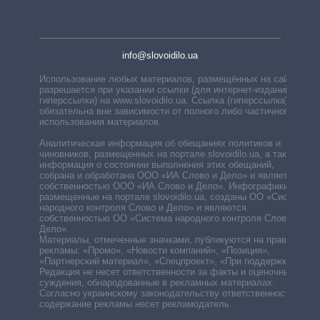
info@slovoidilo.ua
Использование любых материалов, размещённых на сайте,
разрешается при указании ссылки (для интернет-изданий —
гиперссылки) на www.slovoidilo.ua. Ссылка (гиперссылка)
обязательна вне зависимости от полного либо частичного
использования материалов.
Аналитическая информация об обещаниях политиков и
чиновников, размещенных на портале slovoidilo.ua, а также
информация о состоянии выполнения этих обещаний,
собрана и обработана ООО «ИА Слово и Дело» и является
собственностью ООО «ИА Слово и Дело». Инфографики,
размещенные на портале slovoidilo.ua, созданы ОО «Система
народного контроля Слово и Дело» и являются
собственностью ОО «Система народного контроля Слово и
Дело».
Материалы, отмеченные значками, публикуются на правах
рекламы: «Промо», «Новости компаний», «Позиция»,
«Партнерский материал», «Спецпроект», «При поддержке».
Редакция не несет ответственности за факты и оценочные
суждения, обнародованные в рекламных материалах.
Согласно украинскому законодательству ответственность за
содержание рекламы несет рекламодатель.