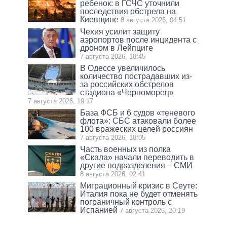
ребенок: в ГСЧС уточнили
последствия обстрела на
Киевщине
8 августа 2026, 04:51
Чехия усилит защиту
аэропортов после инцидента с
дроном в Лейпциге
7 августа 2026, 18:45
В Одессе увеличилось
количество пострадавших из-
за российских обстрелов
стадиона «Черноморец»
7 августа 2026, 19:17
База ФСБ и 6 судов «теневого
флота»: СБС атаковали более
100 вражеских целей россиян
7 августа 2026, 18:05
Часть военных из полка
«Скала» начали переводить в
другие подразделения – СМИ
8 августа 2026, 02:41
Миграционный кризис в Сеуте:
Италия пока не будет отменять
пограничный контроль с
Испанией
7 августа 2026, 20:19