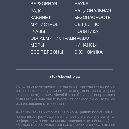
ВЕРХОВНАЯ
НАУКА
РАДА
НАЦИОНАЛЬНАЯ
КАБИНЕТ
БЕЗОПАСНОСТЬ
МИНИСТРОВ
ОБЩЕСТВО
ГЛАВЫ
ПОЛИТИКА
ОБЛАДМИНИСТРАЦИЙ
ПРАВО
МЭРЫ
ФИНАНСЫ
ВСЕ ПЕРСОНЫ
ЭКОНОМИКА
info@slovoidilo.ua
Использование любых материалов, размещённых на сайте,
разрешается при указании ссылки (для интернет-изданий —
гиперссылки) на www.slovoidilo.ua. Ссылка (гиперссылка)
обязательна вне зависимости от полного либо частичного
использования материалов.
Аналитическая информация об обещаниях политиков и
чиновников, размещенных на портале slovoidilo.ua, а также
информация о состоянии выполнения этих обещаний,
собрана и обработана ООО «ИА Слово и Дело» и является