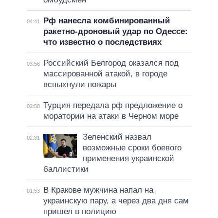
Рф нанесла комбинированный
04:41
ракетно-дроновый удар по Одессе:
что известно о последствиях
Российский Белгород оказался под
03:56
массированной атакой, в городе
вспыхнули пожары
Турция передала рф предложение о
02:58
моратории на атаки в Черном море
Зеленский назвал
02:31
возможные сроки боевого
применения украинской
баллистики
В Кракове мужчина напал на
01:53
украинскую пару, а через два дня сам
пришел в полицию