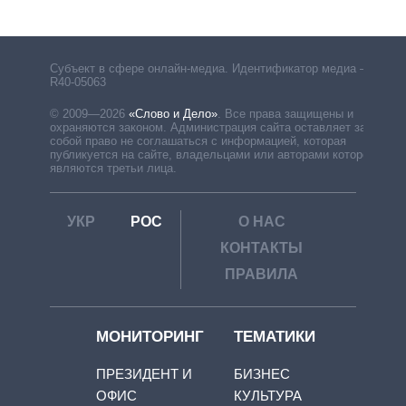
Субъект в сфере онлайн-медиа. Идентификатор медиа –
R40-05063
© 2009—2026
«Слово и Дело»
.
Все права защищены и
охраняются законом. Администрация сайта оставляет за
собой право не соглашаться с информацией, которая
публикуется на сайте, владельцами или авторами которой
являются третьи лица.
УКР
РОС
О НАС
КОНТАКТЫ
ПРАВИЛА
МОНИТОРИНГ
ТЕМАТИКИ
ПРЕЗИДЕНТ И
БИЗНЕС
ОФИС
КУЛЬТУРА