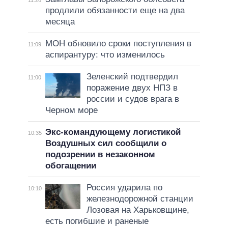
11:26
продлили обязанности еще на два
месяца
МОН обновило сроки поступления в
11:09
аспирантуру: что изменилось
Зеленский подтвердил
11:00
поражение двух НПЗ в
россии и судов врага в
Черном море
Экс-командующему логистикой
10:35
Воздушных сил сообщили о
подозрении в незаконном
обогащении
Россия ударила по
10:10
железнодорожной станции
Лозовая на Харьковщине,
есть погибшие и раненые