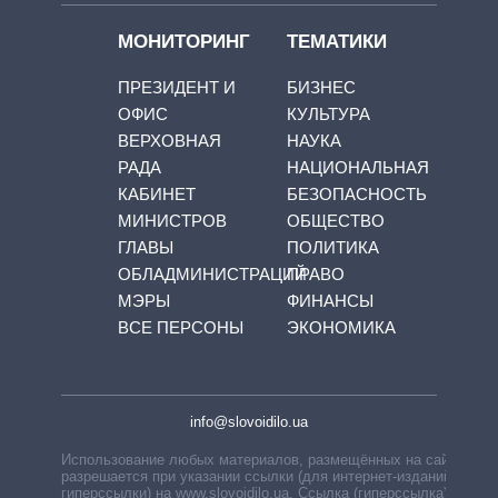
МОНИТОРИНГ
ТЕМАТИКИ
ПРЕЗИДЕНТ И
БИЗНЕС
ОФИС
КУЛЬТУРА
ВЕРХОВНАЯ
НАУКА
РАДА
НАЦИОНАЛЬНАЯ
КАБИНЕТ
БЕЗОПАСНОСТЬ
МИНИСТРОВ
ОБЩЕСТВО
ГЛАВЫ
ПОЛИТИКА
ОБЛАДМИНИСТРАЦИЙ
ПРАВО
МЭРЫ
ФИНАНСЫ
ВСЕ ПЕРСОНЫ
ЭКОНОМИКА
info@slovoidilo.ua
Использование любых материалов, размещённых на сайте,
разрешается при указании ссылки (для интернет-изданий —
гиперссылки) на www.slovoidilo.ua. Ссылка (гиперссылка)