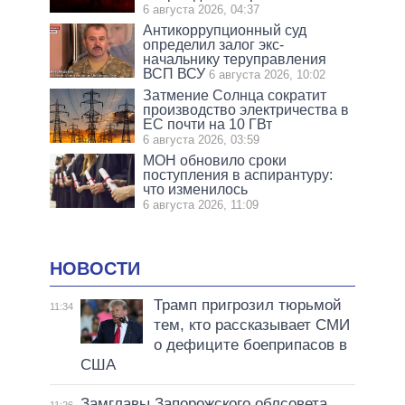
6 августа 2026, 04:37
Антикоррупционный суд
определил залог экс-
начальнику теруправления
ВСП ВСУ
6 августа 2026, 10:02
Затмение Солнца сократит
производство электричества в
ЕС почти на 10 ГВт
6 августа 2026, 03:59
МОН обновило сроки
поступления в аспирантуру:
что изменилось
6 августа 2026, 11:09
НОВОСТИ
Трамп пригрозил тюрьмой
11:34
тем, кто рассказывает СМИ
о дефиците боеприпасов в
США
Замглавы Запорожского облсовета