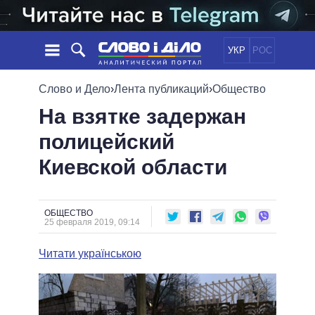
УКР
РОС
НОВОСТИ
Слово и Дело
›
Лента публикаций
›
Общество
На взятке задержан
ОБЕЩАНИЯ
ЛЕНТА
ПОЛИТИКА
полицейский
СОБЫТИЯ
ЭКОНОМИКА
ПОЛИТИКИ
Киевской области
СТАТЬИ
ОБЩЕСТВО
ИНФОГРАФИКА
МНЕНИЯ
МИР
ВСЕ ПОЛИТИКИ
ОБЗОРЫ
ПРЕЗИДЕНТ И ОФИС
ВИДЕО
ОБЩЕСТВО
ДАЙДЖЕСТЫ
25 февраля 2019, 09:14
ВЕРХОВНАЯ РАДА
ПОДДЕРЖАТЬ
КАБИНЕТ МИНИСТРОВ
Читати українською
ГЛАВЫ ОБЛАДМИНИСТРАЦИЙ
СРАВНЕНИЕ ПОЛИТИКОВ
МЭРЫ
ВСЕ ПЕРСОНЫ