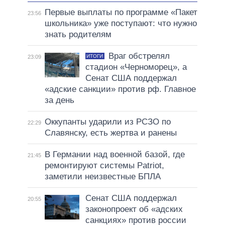
Первые выплаты по программе «Пакет
23:56
школьника» уже поступают: что нужно
знать родителям
Враг обстрелял
ИТОГИ
23:09
стадион «Черноморец», а
Сенат США поддержал
«адские санкции» против рф. Главное
за день
Оккупанты ударили из РСЗО по
22:29
Славянску, есть жертва и ранены
В Германии над военной базой, где
21:45
ремонтируют системы Patriot,
заметили неизвестные БПЛА
Сенат США поддержал
20:55
законопроект об «адских
санкциях» против россии