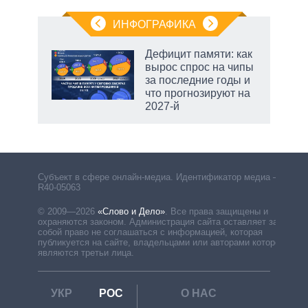
ИНФОГРАФИКА
Дефицит памяти: как
вырос спрос на чипы
за последние годы и
ет
что прогнозируют на
2027-й
Субъект в сфере онлайн-медиа. Идентификатор медиа –
R40-05063
© 2009—2026
«Слово и Дело»
.
Все права защищены и
охраняются законом. Администрация сайта оставляет за
собой право не соглашаться с информацией, которая
публикуется на сайте, владельцами или авторами которой
являются третьи лица.
УКР
РОС
О НАС