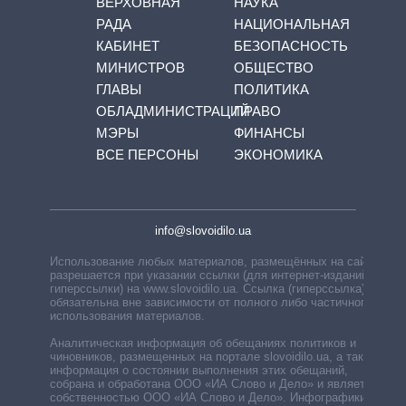
ВЕРХОВНАЯ
НАУКА
РАДА
НАЦИОНАЛЬНАЯ
КАБИНЕТ
БЕЗОПАСНОСТЬ
МИНИСТРОВ
ОБЩЕСТВО
ГЛАВЫ
ПОЛИТИКА
ОБЛАДМИНИСТРАЦИЙ
ПРАВО
МЭРЫ
ФИНАНСЫ
ВСЕ ПЕРСОНЫ
ЭКОНОМИКА
info@slovoidilo.ua
Использование любых материалов, размещённых на сайте,
разрешается при указании ссылки (для интернет-изданий —
гиперссылки) на www.slovoidilo.ua. Ссылка (гиперссылка)
обязательна вне зависимости от полного либо частичного
использования материалов.
Аналитическая информация об обещаниях политиков и
чиновников, размещенных на портале slovoidilo.ua, а также
информация о состоянии выполнения этих обещаний,
собрана и обработана ООО «ИА Слово и Дело» и является
собственностью ООО «ИА Слово и Дело». Инфографики,