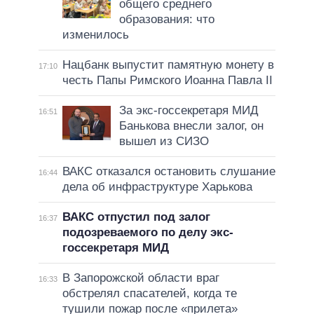
общего среднего
образования: что
изменилось
Нацбанк выпустит памятную монету в
17:10
честь Папы Римского Иоанна Павла II
За экс-госсекретаря МИД
16:51
Банькова внесли залог, он
вышел из СИЗО
ВАКС отказался остановить слушание
16:44
дела об инфраструктуре Харькова
ВАКС отпустил под залог
16:37
подозреваемого по делу экс-
госсекретаря МИД
В Запорожской области враг
16:33
обстрелял спасателей, когда те
тушили пожар после «прилета»