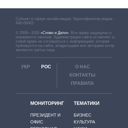
Субъект в сфере онлайн-медиа. Идентификатор медиа –
R40-05063
© 2009—2026
«Слово и Дело»
.
Все права защищены и
охраняются законом. Администрация сайта оставляет за
собой право не соглашаться с информацией, которая
публикуется на сайте, владельцами или авторами которой
являются третьи лица.
УКР
РОС
О НАС
КОНТАКТЫ
ПРАВИЛА
МОНИТОРИНГ
ТЕМАТИКИ
ПРЕЗИДЕНТ И
БИЗНЕС
ОФИС
КУЛЬТУРА