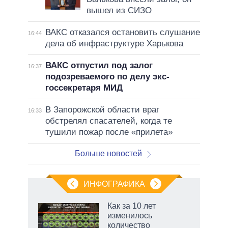
вышел из СИЗО
ВАКС отказался остановить слушание
16:44
дела об инфраструктуре Харькова
ВАКС отпустил под залог
16:37
подозреваемого по делу экс-
госсекретаря МИД
В Запорожской области враг
16:33
обстрелял спасателей, когда те
тушили пожар после «прилета»
Больше новостей
ИНФОГРАФИКА
еля
Как за 10 лет
изменилось
количество