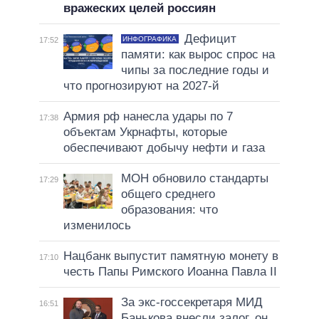
вражеских целей россиян
Дефицит
ИНФОГРАФИКА
17:52
памяти: как вырос спрос на
чипы за последние годы и
что прогнозируют на 2027-й
Армия рф нанесла удары по 7
17:38
объектам Укрнафты, которые
обеспечивают добычу нефти и газа
МОН обновило стандарты
17:29
общего среднего
образования: что
изменилось
Нацбанк выпустит памятную монету в
17:10
честь Папы Римского Иоанна Павла II
За экс-госсекретаря МИД
16:51
Банькова внесли залог, он