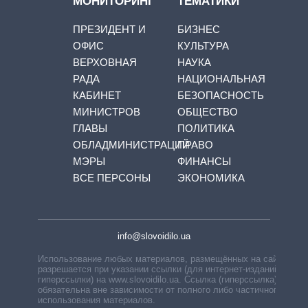
МОНИТОРИНГ
ТЕМАТИКИ
ПРЕЗИДЕНТ И
БИЗНЕС
ОФИС
КУЛЬТУРА
ВЕРХОВНАЯ
НАУКА
РАДА
НАЦИОНАЛЬНАЯ
КАБИНЕТ
БЕЗОПАСНОСТЬ
МИНИСТРОВ
ОБЩЕСТВО
ГЛАВЫ
ПОЛИТИКА
ОБЛАДМИНИСТРАЦИЙ
ПРАВО
МЭРЫ
ФИНАНСЫ
ВСЕ ПЕРСОНЫ
ЭКОНОМИКА
info@slovoidilo.ua
Использование любых материалов, размещённых на сайте,
разрешается при указании ссылки (для интернет-изданий —
гиперссылки) на www.slovoidilo.ua. Ссылка (гиперссылка)
обязательна вне зависимости от полного либо частичного
использования материалов.