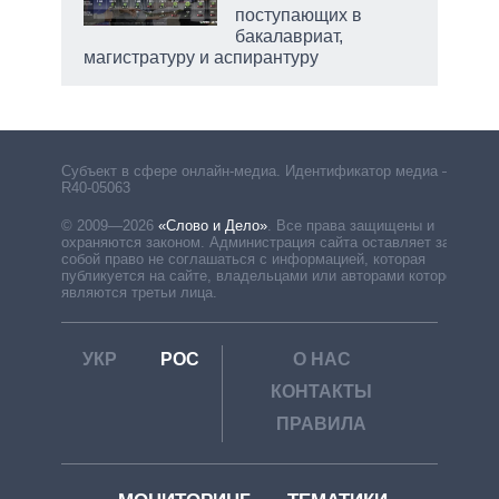
поступающих в
бакалавриат,
магистратуру и аспирантуру
Субъект в сфере онлайн-медиа. Идентификатор медиа –
R40-05063
© 2009—2026
«Слово и Дело»
.
Все права защищены и
охраняются законом. Администрация сайта оставляет за
собой право не соглашаться с информацией, которая
публикуется на сайте, владельцами или авторами которой
являются третьи лица.
УКР
РОС
О НАС
КОНТАКТЫ
ПРАВИЛА