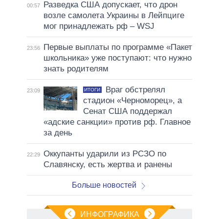
Разведка США допускает, что дрон
00:57
возле самолета Украины в Лейпциге
мог принадлежать рф – WSJ
Первые выплаты по программе «Пакет
23:56
школьника» уже поступают: что нужно
знать родителям
Враг обстрелял
ИТОГИ
23:09
стадион «Черноморец», а
Сенат США поддержал
«адские санкции» против рф. Главное
за день
Оккупанты ударили из РСЗО по
22:29
Славянску, есть жертва и ранены
Больше новостей
ИНФОГРАФИКА