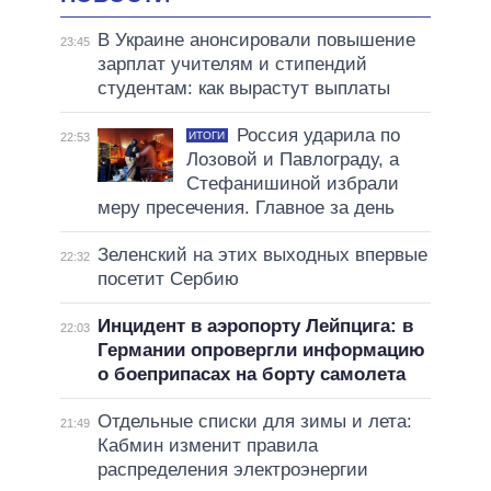
В Украине анонсировали повышение
23:45
зарплат учителям и стипендий
студентам: как вырастут выплаты
Россия ударила по
ИТОГИ
22:53
Лозовой и Павлограду, а
Стефанишиной избрали
меру пресечения. Главное за день
Зеленский на этих выходных впервые
22:32
посетит Сербию
Инцидент в аэропорту Лейпцига: в
22:03
Германии опровергли информацию
о боеприпасах на борту самолета
Отдельные списки для зимы и лета:
21:49
Кабмин изменит правила
распределения электроэнергии