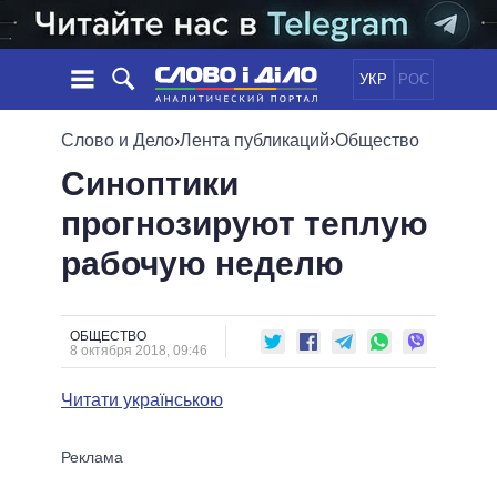
УКР
РОС
НОВОСТИ
Слово и Дело
›
Лента публикаций
›
Общество
Синоптики
ОБЕЩАНИЯ
ЛЕНТА
ПОЛИТИКА
прогнозируют теплую
СОБЫТИЯ
ЭКОНОМИКА
ПОЛИТИКИ
рабочую неделю
СТАТЬИ
ОБЩЕСТВО
ИНФОГРАФИКА
МНЕНИЯ
МИР
ВСЕ ПОЛИТИКИ
ОБЗОРЫ
ПРЕЗИДЕНТ И ОФИС
ВИДЕО
ОБЩЕСТВО
ДАЙДЖЕСТЫ
8 октября 2018, 09:46
ВЕРХОВНАЯ РАДА
ПОДДЕРЖАТЬ
КАБИНЕТ МИНИСТРОВ
Читати українською
ГЛАВЫ ОБЛАДМИНИСТРАЦИЙ
СРАВНЕНИЕ ПОЛИТИКОВ
МЭРЫ
ВСЕ ПЕРСОНЫ