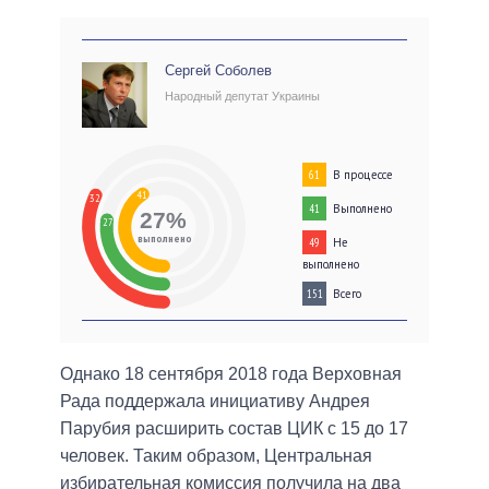
Сергей Соболев
Народный депутат Украины
В процессе
61
41
32
Выполнено
41
27%
27
выполнено
Не
49
выполнено
Всего
151
Однако 18 сентября 2018 года Верховная
Рада поддержала инициативу Андрея
Парубия расширить состав ЦИК с 15 до 17
человек. Таким образом, Центральная
избирательная комиссия получила на два