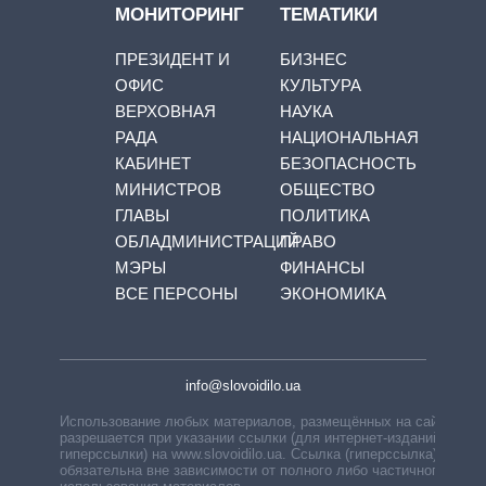
МОНИТОРИНГ
ТЕМАТИКИ
ПРЕЗИДЕНТ И
БИЗНЕС
ОФИС
КУЛЬТУРА
ВЕРХОВНАЯ
НАУКА
РАДА
НАЦИОНАЛЬНАЯ
КАБИНЕТ
БЕЗОПАСНОСТЬ
МИНИСТРОВ
ОБЩЕСТВО
ГЛАВЫ
ПОЛИТИКА
ОБЛАДМИНИСТРАЦИЙ
ПРАВО
МЭРЫ
ФИНАНСЫ
ВСЕ ПЕРСОНЫ
ЭКОНОМИКА
info@slovoidilo.ua
Использование любых материалов, размещённых на сайте,
разрешается при указании ссылки (для интернет-изданий —
гиперссылки) на www.slovoidilo.ua. Ссылка (гиперссылка)
обязательна вне зависимости от полного либо частичного