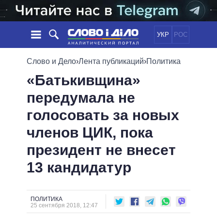
УКР
РОС
НОВОСТИ
Слово и Дело
›
Лента публикаций
›
Политика
«Батькивщина»
ОБЕЩАНИЯ
ЛЕНТА
ПОЛИТИКА
передумала не
СОБЫТИЯ
ЭКОНОМИКА
ПОЛИТИКИ
голосовать за новых
СТАТЬИ
ОБЩЕСТВО
ИНФОГРАФИКА
МНЕНИЯ
МИР
ВСЕ ПОЛИТИКИ
членов ЦИК, пока
ОБЗОРЫ
ПРЕЗИДЕНТ И ОФИС
президент не внесет
ВИДЕО
ДАЙДЖЕСТЫ
ВЕРХОВНАЯ РАДА
13 кандидатур
ПОДДЕРЖАТЬ
КАБИНЕТ МИНИСТРОВ
ГЛАВЫ ОБЛАДМИНИСТРАЦИЙ
СРАВНЕНИЕ ПОЛИТИКОВ
МЭРЫ
ПОЛИТИКА
25 сентября 2018, 12:47
ВСЕ ПЕРСОНЫ