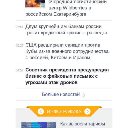
очередной логистический
центр Wildberries в
российском Екатеринбурге
Двум крупнейшим банкам россии
07:51
грозит кредитный кризис – разведка
США расширили санкции против
05:17
Кубы из-за военного сотрудничества
с россией, Китаем и Ираном
Советник президента предупредил
04:57
бизнес о фейковых письмах с
угрозами атак дронов
Больше новостей
ИНФОГРАФИКА
еля
Как выросли тарифы