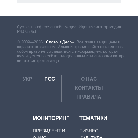
Субъект в сфере онлайн-медиа. Идентификатор медиа –
R40-05063
© 2009—2026
«Слово и Дело»
.
Все права защищены и
охраняются законом. Администрация сайта оставляет за
собой право не соглашаться с информацией, которая
публикуется на сайте, владельцами или авторами которой
являются третьи лица.
УКР
РОС
О НАС
КОНТАКТЫ
ПРАВИЛА
МОНИТОРИНГ
ТЕМАТИКИ
ПРЕЗИДЕНТ И
БИЗНЕС