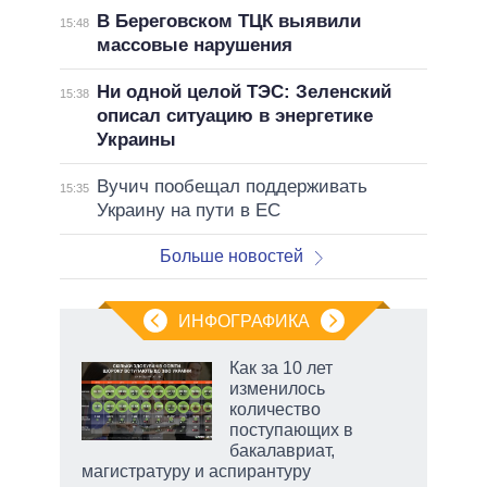
В Береговском ТЦК выявили
15:48
массовые нарушения
Ни одной целой ТЭС: Зеленский
15:38
описал ситуацию в энергетике
Украины
Вучич пообещал поддерживать
15:35
Украину на пути в ЕС
Больше новостей
ИНФОГРАФИКА
 как
Как за 10 лет
чипы
изменилось
ды и
количество
т на
поступающих в
бакалавриат,
магистратуру и аспирантуру