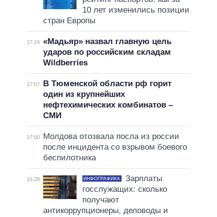
10 лет изменились позиции
стран Европы
«Мадьяр» назвал главную цель
17:24
ударов по российским складам
Wildberries
В Тюменской области рф горит
17:07
один из крупнейших
нефтехимических комбинатов –
СМИ
Молдова отозвала посла из россии
17:00
после инцидента со взрывом боевого
беспилотника
Зарплаты
ИНФОГРАФИКА
16:28
госслужащих: сколько
получают
антикоррупционеры, деловоды и