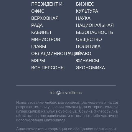
ПРЕЗИДЕНТ И
БИЗНЕС
ОФИС
КУЛЬТУРА
ВЕРХОВНАЯ
НАУКА
РАДА
НАЦИОНАЛЬНАЯ
КАБИНЕТ
БЕЗОПАСНОСТЬ
МИНИСТРОВ
ОБЩЕСТВО
ГЛАВЫ
ПОЛИТИКА
ОБЛАДМИНИСТРАЦИЙ
ПРАВО
МЭРЫ
ФИНАНСЫ
ВСЕ ПЕРСОНЫ
ЭКОНОМИКА
info@slovoidilo.ua
Использование любых материалов, размещённых на сайте,
разрешается при указании ссылки (для интернет-изданий —
гиперссылки) на www.slovoidilo.ua. Ссылка (гиперссылка)
обязательна вне зависимости от полного либо частичного
использования материалов.
Аналитическая информация об обещаниях политиков и