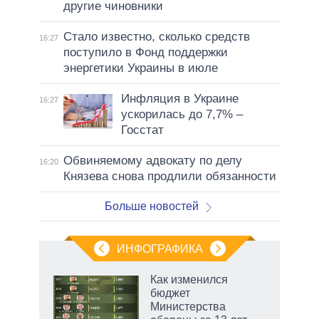
другие чиновники
Стало известно, сколько средств
16:27
поступило в Фонд поддержки
энергетики Украины в июле
Инфляция в Украине
16:27
ускорилась до 7,7% –
Госстат
Обвиняемому адвокату по делу
16:20
Князева снова продлили обязанности
Больше новостей
ИНФОГРАФИКА
 как
Как изменился
чипы
бюджет
ды и
Министерства