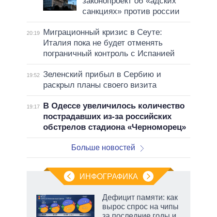
законопроект об «адских
санкциях» против россии
Миграционный кризис в Сеуте:
20:19
Италия пока не будет отменять
пограничный контроль с Испанией
Зеленский прибыл в Сербию и
19:52
раскрыл планы своего визита
В Одессе увеличилось количество
19:17
пострадавших из-за российских
обстрелов стадиона «Черноморец»
Больше новостей
ИНФОГРАФИКА
еля
Дефицит памяти: как
вырос спрос на чипы
за последние годы и