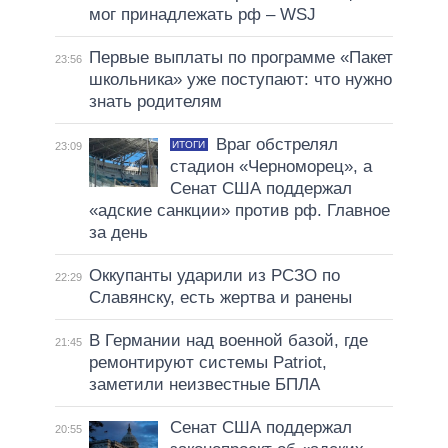
мог принадлежать рф – WSJ
Первые выплаты по программе «Пакет
23:56
школьника» уже поступают: что нужно
знать родителям
Враг обстрелял
ИТОГИ
23:09
стадион «Черноморец», а
Сенат США поддержал
«адские санкции» против рф. Главное
за день
Оккупанты ударили из РСЗО по
22:29
Славянску, есть жертва и ранены
В Германии над военной базой, где
21:45
ремонтируют системы Patriot,
заметили неизвестные БПЛА
Сенат США поддержал
20:55