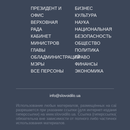
ПРЕЗИДЕНТ И
БИЗНЕС
ОФИС
КУЛЬТУРА
ВЕРХОВНАЯ
НАУКА
РАДА
НАЦИОНАЛЬНАЯ
КАБИНЕТ
БЕЗОПАСНОСТЬ
МИНИСТРОВ
ОБЩЕСТВО
ГЛАВЫ
ПОЛИТИКА
ОБЛАДМИНИСТРАЦИЙ
ПРАВО
МЭРЫ
ФИНАНСЫ
ВСЕ ПЕРСОНЫ
ЭКОНОМИКА
info@slovoidilo.ua
Использование любых материалов, размещённых на сайте,
разрешается при указании ссылки (для интернет-изданий —
гиперссылки) на www.slovoidilo.ua. Ссылка (гиперссылка)
обязательна вне зависимости от полного либо частичного
использования материалов.