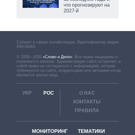
что прогнозируют на
2027-й
Субъект в сфере онлайн-медиа. Идентификатор медиа –
R40-05063
© 2009—2026
«Слово и Дело»
.
Все права защищены и
охраняются законом. Администрация сайта оставляет за
собой право не соглашаться с информацией, которая
публикуется на сайте, владельцами или авторами которой
являются третьи лица.
УКР
РОС
О НАС
КОНТАКТЫ
ПРАВИЛА
МОНИТОРИНГ
ТЕМАТИКИ