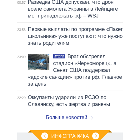
Разведка США допускает, что дрон
00:57
возле самолета Украины в Лейпциге
мог принадлежать рф – WSJ
Первые выплаты по программе «Пакет
23:56
школьника» уже поступают: что нужно
знать родителям
Враг обстрелял
ИТОГИ
23:09
стадион «Черноморец», а
Сенат США поддержал
«адские санкции» против рф. Главное
за день
Оккупанты ударили из РСЗО по
22:29
Славянску, есть жертва и ранены
Больше новостей
ИНФОГРАФИКА