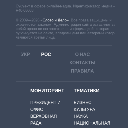
Субъект в сфере онлайн-медиа. Идентификатор медиа –
R40-05063
© 2009—2026
«Слово и Дело»
.
Все права защищены и
охраняются законом. Администрация сайта оставляет за
собой право не соглашаться с информацией, которая
публикуется на сайте, владельцами или авторами которой
являются третьи лица.
УКР
РОС
О НАС
КОНТАКТЫ
ПРАВИЛА
МОНИТОРИНГ
ТЕМАТИКИ
ПРЕЗИДЕНТ И
БИЗНЕС
ОФИС
КУЛЬТУРА
ВЕРХОВНАЯ
НАУКА
РАДА
НАЦИОНАЛЬНАЯ