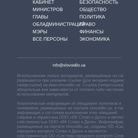
КАБИНЕТ
БЕЗОПАСНОСТЬ
МИНИСТРОВ
ОБЩЕСТВО
ГЛАВЫ
ПОЛИТИКА
ОБЛАДМИНИСТРАЦИЙ
ПРАВО
МЭРЫ
ФИНАНСЫ
ВСЕ ПЕРСОНЫ
ЭКОНОМИКА
info@slovoidilo.ua
Использование любых материалов, размещённых на сайте,
разрешается при указании ссылки (для интернет-изданий —
гиперссылки) на www.slovoidilo.ua. Ссылка (гиперссылка)
обязательна вне зависимости от полного либо частичного
использования материалов.
Аналитическая информация об обещаниях политиков и
чиновников, размещенных на портале slovoidilo.ua, а также
информация о состоянии выполнения этих обещаний,
собрана и обработана ООО «ИА Слово и Дело» и является
собственностью ООО «ИА Слово и Дело». Инфографики,
размещенные на портале slovoidilo.ua, созданы ОО «Система
народного контроля Слово и Дело» и являются
собственностью ОО «Система народного контроля Слово и