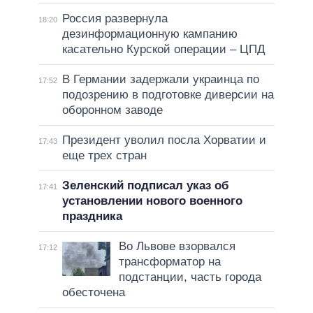
Россия развернула
18:20
дезинформационную кампанию
касательно Курской операции – ЦПД
В Германии задержали украинца по
17:52
подозрению в подготовке диверсии на
оборонном заводе
Президент уволил посла Хорватии и
17:43
еще трех стран
Зеленский подписал указ об
17:41
установлении нового военного
праздника
Во Львове взорвался
17:12
трансформатор на
подстанции, часть города
обесточена