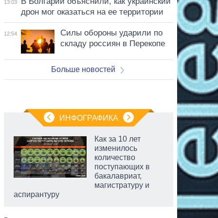
В Болгарии объяснили, как украинский
13:03
дрон мог оказаться на ее территории
Силы обороны ударили по
12:54
складу россиян в Перекопе
Больше новостей
ИНФОГРАФИКА
Как за 10 лет
изменилось
количество
поступающих в
бакалавриат,
магистратуру и
аспирантуру