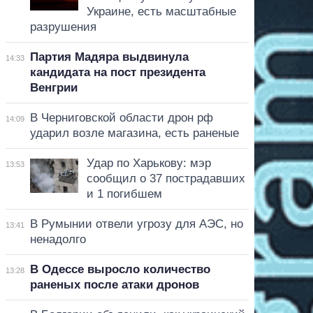
Украине, есть масштабные
разрушения
Партия Мадяра выдвинула
14:33
кандидата на пост президента
Венгрии
В Черниговской области дрон рф
14:09
ударил возле магазина, есть раненые
Удар по Харькову: мэр
13:53
сообщил о 37 пострадавших
и 1 погибшем
В Румынии отвели угрозу для АЭС, но
13:41
ненадолго
В Одессе выросло количество
13:28
раненых после атаки дронов