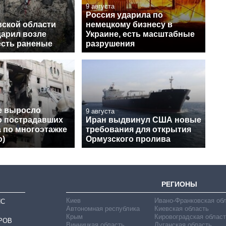
9 августа
Россия ударила по
вской области
немецкому бизнесу в
дарил возле
Украине, есть масштабные
есть раненые
разрушения
е выросло
9 августа
о пострадавших
Иран выдвинул США новые
а по многоэтажке
требования для открытия
о)
Ормузского пролива
РЕГИОНЫ
Киев
Ивано-Франковская об
ИС
Автономная республика
Киевская область
Крым
Кировоградская област
РОВ
Винницкая область
Луганская область