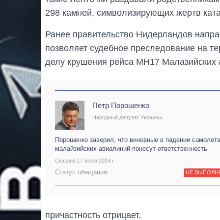
298 камней, символизирующих жертв кат
Ранее правительство Нидерландов направ
позволяет судебное преследование на т
делу крушения рейса MH17 Малазийских 
Петр Порошенко
Народный депутат Украины
Порошенко заверил, что виновные в падении самолет
малайзийских авиалиний понесут ответственность
Сказано 17 июля 2014 г.
Статус обещания:
НЕ ВЫПОЛН
причастность отрицает.