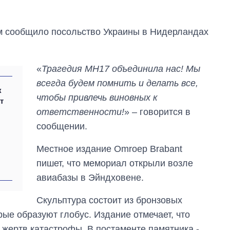
ом сообщило посольство Украины в Нидерландах
«
Трагедия MH17 объединила нас! Мы
всегда будем помнить и делать все,
к
чтобы привлечь виновных к
т
ответственности!
» – говорится в
сообщении.
Как изменился
Местное издание Omroep Brabant
бюджет
пишет, что мемориал открыли возле
Министерства
обороны за 13 лет
авиабазы в Эйндховене.
войны с россией
Скульптура состоит из бронзовых
орые образуют глобус. Издание отмечает, что
 жертв катастрофы. В постаменте памятника -