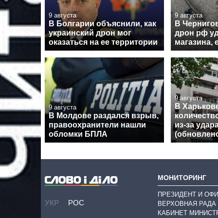
9 августа
9 августа
В Болгарии объяснили, как
В Черниго
украинский дрон мог
дрон рф у
оказаться на ее территории
магазина, 
9 августа
В Харьков
9 августа
В Молдове раздался взрыв,
количеств
правоохранители нашли
из-за удар
обломки БПЛА
(обновлен
МОНИТОРИНГ
ПРЕЗИДЕНТ И ОФ
УКР
РОС
ВЕРХОВНАЯ РАДА
КАБИНЕТ МИНИСТ