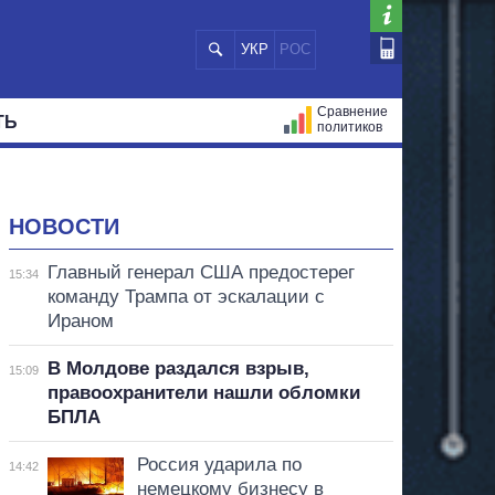
УКР
РОС
Сравнение
ТЬ
политиков
СТРАЦИЙ
МЭРЫ
ВСЕ ПЕРСОНЫ
НОВОСТИ
Главный генерал США предостерег
15:34
команду Трампа от эскалации с
Ираном
В Молдове раздался взрыв,
15:09
правоохранители нашли обломки
БПЛА
Россия ударила по
14:42
немецкому бизнесу в