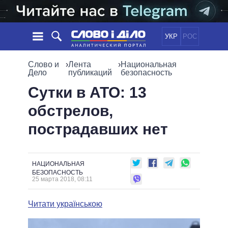
УКР
РОС
НОВОСТИ
Слово и
›
Лента
›
Национальная
Дело
публикаций
безопасность
ОБЕЩАНИЯ
ЛЕНТА
ПОЛИТИКА
Сутки в АТО: 13
СОБЫТИЯ
ЭКОНОМИКА
обстрелов,
ПОЛИТИКИ
СТАТЬИ
ОБЩЕСТВО
пострадавших нет
ИНФОГРАФИКА
МНЕНИЯ
МИР
ВСЕ ПОЛИТИКИ
ОБЗОРЫ
ПРЕЗИДЕНТ И ОФИС
ВИДЕО
ДАЙДЖЕСТЫ
ВЕРХОВНАЯ РАДА
НАЦИОНАЛЬНАЯ
БЕЗОПАСНОСТЬ
ПОДДЕРЖАТЬ
КАБИНЕТ МИНИСТРОВ
25 марта 2018, 08:11
ГЛАВЫ ОБЛАДМИНИСТРАЦИЙ
СРАВНЕНИЕ ПОЛИТИКОВ
Читати українською
МЭРЫ
ВСЕ ПЕРСОНЫ