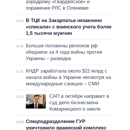
аэродрому «Гвардейское» и
поражение РЛС в Оленевке
В ТЦК на Закарпатье незаконно
12:07
«списали» с воинского учета более
1,5 тысячи мужчин
Больше половины регионов рф
11:58
обеднели за 4 года войны против
Украины – разведка
КНДР заработала около $22 млрд с
11:41
начала войны в Украине несмотря на
международные санкции – СМИ
САП в октябре направит в
11:20
суд дело бизнесмена
Комарницкого о земле
Спецподразделение ГУР
10:58
уничтожило вражеский комплекс