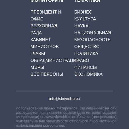
МОНИТОРИНГ
ТЕМАТИКИ
ПРЕЗИДЕНТ И
БИЗНЕС
ОФИС
КУЛЬТУРА
ВЕРХОВНАЯ
НАУКА
РАДА
НАЦИОНАЛЬНАЯ
КАБИНЕТ
БЕЗОПАСНОСТЬ
МИНИСТРОВ
ОБЩЕСТВО
ГЛАВЫ
ПОЛИТИКА
ОБЛАДМИНИСТРАЦИЙ
ПРАВО
МЭРЫ
ФИНАНСЫ
ВСЕ ПЕРСОНЫ
ЭКОНОМИКА
info@slovoidilo.ua
Использование любых материалов, размещённых на сайте,
разрешается при указании ссылки (для интернет-изданий —
гиперссылки) на www.slovoidilo.ua. Ссылка (гиперссылка)
обязательна вне зависимости от полного либо частичного
использования материалов.