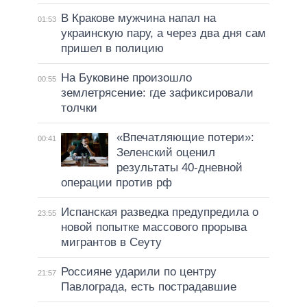
В Кракове мужчина напал на
01:53
украинскую пару, а через два дня сам
пришел в полицию
На Буковине произошло
00:55
землетрясение: где зафиксировали
толчки
«Впечатляющие потери»:
00:41
Зеленский оценил
результаты 40-дневной
операции против рф
Испанская разведка предупредила о
23:55
новой попытке массового прорыва
мигрантов в Сеуту
Россияне ударили по центру
21:57
Павлограда, есть пострадавшие