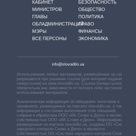
КАБИНЕТ
БЕЗОПАСНОСТЬ
МИНИСТРОВ
ОБЩЕСТВО
ГЛАВЫ
ПОЛИТИКА
ОБЛАДМИНИСТРАЦИЙ
ПРАВО
МЭРЫ
ФИНАНСЫ
ВСЕ ПЕРСОНЫ
ЭКОНОМИКА
info@slovoidilo.ua
Использование любых материалов, размещённых на сайте,
разрешается при указании ссылки (для интернет-изданий —
гиперссылки) на www.slovoidilo.ua. Ссылка (гиперссылка)
обязательна вне зависимости от полного либо частичного
использования материалов.
Аналитическая информация об обещаниях политиков и
чиновников, размещенных на портале slovoidilo.ua, а также
информация о состоянии выполнения этих обещаний,
собрана и обработана ООО «ИА Слово и Дело» и является
собственностью ООО «ИА Слово и Дело». Инфографики,
размещенные на портале slovoidilo.ua, созданы ОО «Система
народного контроля Слово и Дело» и являются
собственностью ОО «Система народного контроля Слово и