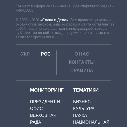
Субъект в сфере онлайн-медиа. Идентификатор медиа –
R40-05063
© 2009—2026
«Слово и Дело»
.
Все права защищены и
охраняются законом. Администрация сайта оставляет за
собой право не соглашаться с информацией, которая
публикуется на сайте, владельцами или авторами которой
являются третьи лица.
УКР
РОС
О НАС
КОНТАКТЫ
ПРАВИЛА
МОНИТОРИНГ
ТЕМАТИКИ
ПРЕЗИДЕНТ И
БИЗНЕС
ОФИС
КУЛЬТУРА
ВЕРХОВНАЯ
НАУКА
РАДА
НАЦИОНАЛЬНАЯ