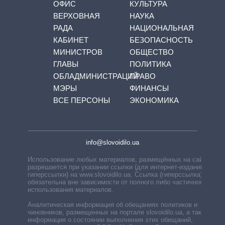
ОФИС
КУЛЬТУРА
ВЕРХОВНАЯ
НАУКА
РАДА
НАЦИОНАЛЬНАЯ
КАБИНЕТ
БЕЗОПАСНОСТЬ
МИНИСТРОВ
ОБЩЕСТВО
ГЛАВЫ
ПОЛИТИКА
ОБЛАДМИНИСТРАЦИЙ
ПРАВО
МЭРЫ
ФИНАНСЫ
ВСЕ ПЕРСОНЫ
ЭКОНОМИКА
info@slovoidilo.ua
Использование любых материалов, размещённых на сайте,
разрешается при указании ссылки (для интернет-изданий —
гиперссылки) на www.slovoidilo.ua. Ссылка (гиперссылка)
обязательна вне зависимости от полного либо частичного
использования материалов.
Аналитическая информация об обещаниях политиков и
чиновников, размещенных на портале slovoidilo.ua, а также
информация о состоянии выполнения этих обещаний,