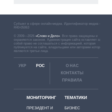
Субъект в сфере онлайн-медиа. Идентификатор медиа –
R40-05063
© 2009—2026
«Слово и Дело»
.
Все права защищены и
охраняются законом. Администрация сайта оставляет за
собой право не соглашаться с информацией, которая
публикуется на сайте, владельцами или авторами которой
являются третьи лица.
УКР
РОС
О НАС
КОНТАКТЫ
ПРАВИЛА
МОНИТОРИНГ
ТЕМАТИКИ
ПРЕЗИДЕНТ И
БИЗНЕС