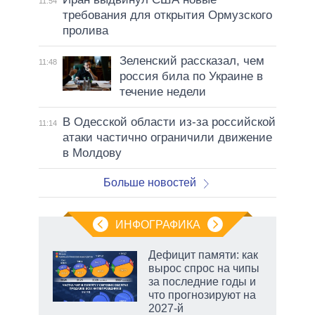
11:54
требования для открытия Ормузского
пролива
Зеленский рассказал, чем
11:48
россия била по Украине в
течение недели
В Одесской области из-за российской
11:14
атаки частично ограничили движение
в Молдову
Больше новостей
ИНФОГРАФИКА
 5
Дефицит памяти: как
го
вырос спрос на чипы
сть
за последние годы и
ВР
что прогнозируют на
2027-й