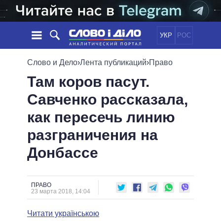
УКР
РОС
НОВОСТИ
Слово и Дело
›
Лента публикаций
›
Право
Там коров пасут.
ОБЕЩАНИЯ
ЛЕНТА
ПОЛИТИКА
Савченко рассказала,
СОБЫТИЯ
ЭКОНОМИКА
ПОЛИТИКИ
как пересечь линию
СТАТЬИ
ОБЩЕСТВО
ИНФОГРАФИКА
МНЕНИЯ
МИР
ВСЕ ПОЛИТИКИ
разграничения на
ОБЗОРЫ
ПРЕЗИДЕНТ И ОФИС
Донбассе
ВИДЕО
ДАЙДЖЕСТЫ
ВЕРХОВНАЯ РАДА
ПОДДЕРЖАТЬ
КАБИНЕТ МИНИСТРОВ
ГЛАВЫ ОБЛАДМИНИСТРАЦИЙ
ПРАВО
СРАВНЕНИЕ ПОЛИТИКОВ
23 марта 2018, 14:04
МЭРЫ
Читати українською
ВСЕ ПЕРСОНЫ