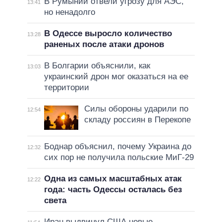
В Румынии отвели угрозу для АЭС,
13:41
но ненадолго
В Одессе выросло количество
13:28
раненых после атаки дронов
В Болгарии объяснили, как
13:03
украинский дрон мог оказаться на ее
территории
Силы обороны ударили по
12:54
складу россиян в Перекопе
Боднар объяснил, почему Украина до
12:32
сих пор не получила польские МиГ-29
Одна из самых масштабных атак
12:22
года: часть Одессы осталась без
света
Иран выдвинул США новые