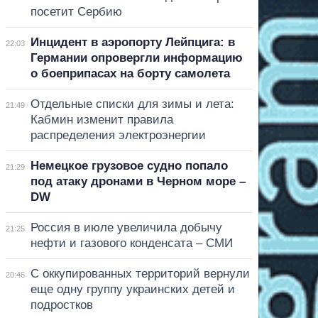
посетит Сербию
Инцидент в аэропорту Лейпцига: в
22:03
Германии опровергли информацию
о боеприпасах на борту самолета
Отдельные списки для зимы и лета:
21:49
Кабмин изменит правила
распределения электроэнергии
Немецкое грузовое судно попало
21:29
под атаку дронами в Черном море –
DW
Россия в июле увеличила добычу
21:25
нефти и газового конденсата – СМИ
С оккупированных территорий вернули
20:46
еще одну группу украинских детей и
подростков