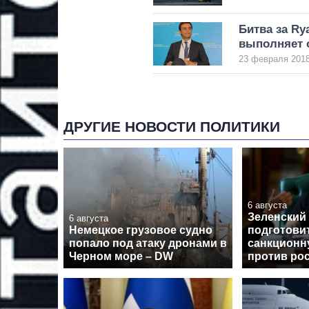
Битва за Ry
выполняет 
23 февраля 2018
ДРУГИЕ НОВОСТИ ПОЛИТИКИ
6 августа
Зеленский
6 августа
Немецкое грузовое судно
подготови
попало под атаку дронами в
санкционн
Черном море – DW
против ро