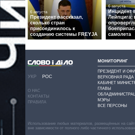
6 августа
Инцидент 
6 августа
Президент рассказал,
Лейпцига: 
сколько стран
опровергл
присоединилось к
боеприпас
созданию системы FREYJA
самолета
МОНИТОРИНГ
ПРЕЗИДЕНТ И ОФ
УКР
РОС
ВЕРХОВНАЯ РАДА
КАБИНЕТ МИНИСТ
ГЛАВЫ
О НАС
ОБЛАДМИНИСТРА
КОНТАКТЫ
МЭРЫ
ПРАВИЛА
ВСЕ ПЕРСОНЫ
Использование любых материалов, размещённых на сайте,
вне зависимости от полного либо частичного использова