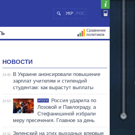
УКР
РОС
Сравнение
ТЬ
политиков
СТРАЦИЙ
МЭРЫ
ВСЕ ПЕРСОНЫ
НОВОСТИ
В Украине анонсировали повышение
23:45
зарплат учителям и стипендий
студентам: как вырастут выплаты
Россия ударила по
ИТОГИ
22:53
Лозовой и Павлограду, а
Стефанишиной избрали
меру пресечения. Главное за день
Зеленский на этих выходных впервые
22:32