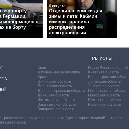
6 августа
в аэропорту
Отдельные списки для
в Германии
зимы и лета: Кабмин
и информацию о
изменит правила
ах на борту
распределения
электроэнергии
РЕГИОНЫ
Киев
Ивано-Франковская об
ИС
Автономная республика
Киевская область
Крым
Кировоградская област
РОВ
Винницкая область
Луганская область
Волынская область
Львовская область
ЦИЙ
Днепропетровская область
Николаевская область
Донецкая область
Одесская область
Житомирская область
Полтавская область
Закарпатская область
Ровенская область
Запорожская область
 разрешается при указании ссылки (для интернет-изданий — гиперссылки
ния материалов.