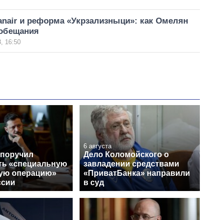
anair и реформа «Укрзализныци»: как Омелян
обещания
, 16:50
6 августа
 поручил
Дело Коломойского о
ть «специальную
завладении средствами
ую операцию»
«ПриватБанка» направили
ссии
в суд