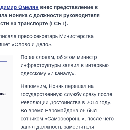
адимир Омелян
внес представление в
ла Ноняка с должности руководителя
ти на транспорте (ГСБТ).
аписала пресс-секретарь Министерства
ишет «Слово и Дело».
По ее словам, об этом министр
инфраструктуры заявил в интервью
одесскому «7 каналу».
Напомним, Ноняк перешел на
оса
государственную службу сразу после
Восемь
Революции Достоинства в 2014 году.
массированных
ударов по Украине
Во время Евромайдана он был
за лето: Киев и
сотником «Самообороны», после чего
область стали
главной целью рф
занял должность заместителя