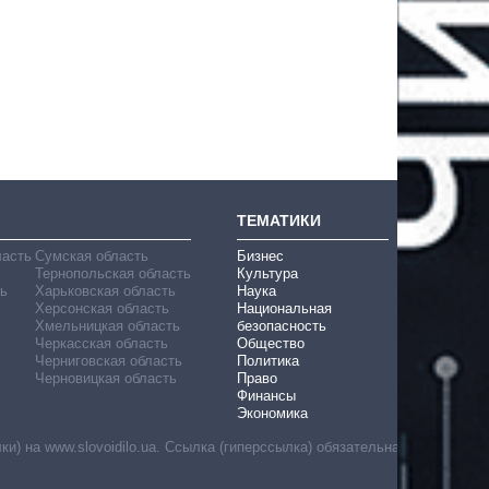
ТЕМАТИКИ
ласть
Сумская область
Бизнес
Тернопольская область
Культура
ь
Харьковская область
Наука
Херсонская область
Национальная
Хмельницкая область
безопасность
Черкасская область
Общество
Черниговская область
Политика
Черновицкая область
Право
Финансы
Экономика
) на www.slovoidilo.ua. Ссылка (гиперссылка) обязательна