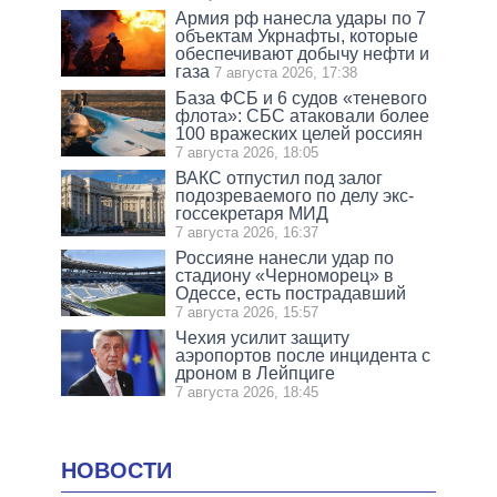
Армия рф нанесла удары по 7
объектам Укрнафты, которые
обеспечивают добычу нефти и
газа
7 августа 2026, 17:38
База ФСБ и 6 судов «теневого
флота»: СБС атаковали более
100 вражеских целей россиян
7 августа 2026, 18:05
ВАКС отпустил под залог
подозреваемого по делу экс-
госсекретаря МИД
7 августа 2026, 16:37
Россияне нанесли удар по
стадиону «Черноморец» в
Одессе, есть пострадавший
7 августа 2026, 15:57
Чехия усилит защиту
аэропортов после инцидента с
дроном в Лейпциге
7 августа 2026, 18:45
НОВОСТИ