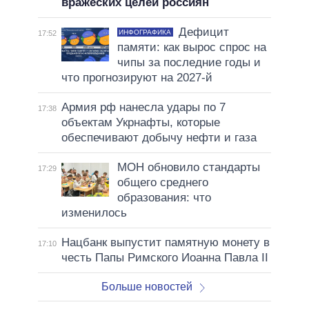
вражеских целей россиян
Дефицит
ИНФОГРАФИКА
17:52
памяти: как вырос спрос на
чипы за последние годы и
что прогнозируют на 2027-й
Армия рф нанесла удары по 7
17:38
объектам Укрнафты, которые
обеспечивают добычу нефти и газа
МОН обновило стандарты
17:29
общего среднего
образования: что
изменилось
Нацбанк выпустит памятную монету в
17:10
честь Папы Римского Иоанна Павла II
Больше новостей