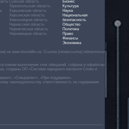
ласть
Сумская область
Бизнес
Тернопольская область
Культура
ь
Харьковская область
Наука
Херсонская область
Национальная
Хмельницкая область
безопасность
Черкасская область
Общество
Черниговская область
Политика
Черновицкая область
Право
Финансы
Экономика
) на www.slovoidilo.ua. Ссылка (гиперссылка) обязательна
состоянии выполнения этих обещаний, собрана и обработана
ua, созданы ОО «Система народного контроля Слово и
ериал», «Спецпроект», «При поддержке».
скому законодательству ответственность за содержание