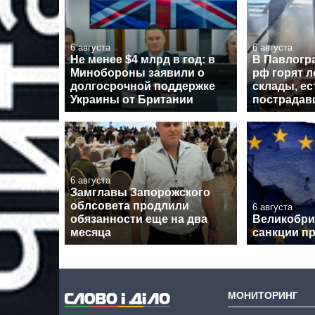
6 августа
6 августа
Не менее $4 млрд в год: в
В Павлогра
Минобороны заявили о
рф горят л
долгосрочной поддержке
склады, ес
Украины от Британии
пострадав
6 августа
Замглавы Запорожского
облсовета продлили
6 августа
обязанности еще на два
Великобри
месяца
санкции п
МОНИТОРИНГ