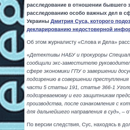
расследование в отношении бывшего з
расследованию особо важных дел в с
Украины
Дмитрия Суса, которого подо
декларированию недостоверной инфо
Об этом журналисту «Слова и Дела» расс
«
Детективы НАБУ и прокуроры Специал
сообщили экс-заместителю руководите
сфере экономики ГПУ о завершении досу
подозрению в совершении преступления 
части 5 статьи 191, статье 366-1 Угол
подозреваемому и его защитникам пред
производства, после ознакомления с к
для дальнейшего направления в суд
», – 
По версии следствия, Сус, находясь в д