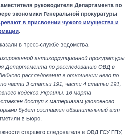
аместителя руководителя Департамента по
фере экономики Генеральной прокуратуры
зревают в присвоении чужого имущества и
рмации
.
казали в пресс-службе ведомства.
изированной антикоррупционной прокуратуры
ля Департамента по расследованию ОВД в
дебного расследования в отношении него по
по части 3 статьи 191, части 4 статьи 191,
овного кодекса Украины. 16 марта
Экспорт оружия:
оставлен доступ к материалам уголовного
сколько ракет,
оторыми будет составлен обвинительный акт
самолетов и
танков продала
отметили в Бюро.
Украина за годы
независимости
олжности старшего следователя в ОВД ГСУ ГПУ,