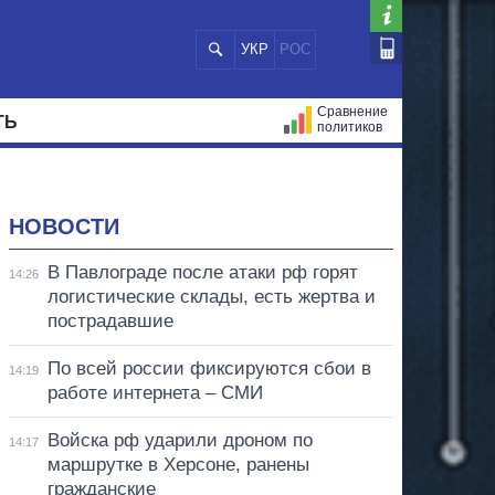
УКР
РОС
Сравнение
ТЬ
политиков
СТРАЦИЙ
МЭРЫ
ВСЕ ПЕРСОНЫ
НОВОСТИ
В Павлограде после атаки рф горят
14:26
логистические склады, есть жертва и
пострадавшие
По всей россии фиксируются сбои в
14:19
работе интернета – СМИ
Войска рф ударили дроном по
14:17
маршрутке в Херсоне, ранены
гражданские