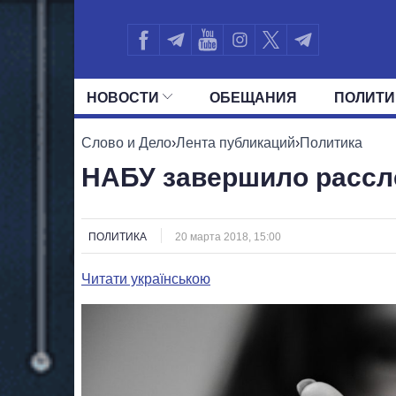
НОВОСТИ
ОБЕЩАНИЯ
ПОЛИТИ
ВСЕ ПОЛИТИКИ
ПРЕЗИДЕНТ И ОФ
Слово и Дело
›
Лента публикаций
›
Политика
НАБУ завершило рассл
ПОЛИТИКА
20 марта 2018, 15:00
Читати українською