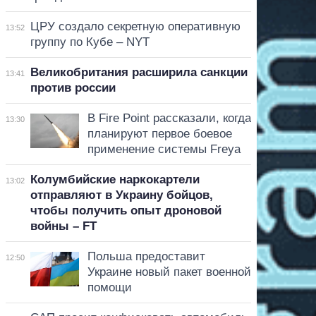
ЦРУ создало секретную оперативную
13:52
группу по Кубе – NYT
Великобритания расширила санкции
13:41
против россии
В Fire Point рассказали, когда
13:30
планируют первое боевое
применение системы Freya
Колумбийские наркокартели
13:02
отправляют в Украину бойцов,
чтобы получить опыт дроновой
войны – FT
Польша предоставит
12:50
Украине новый пакет военной
помощи