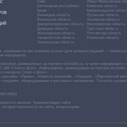
Киев
Ивано-Франковская об
ИС
Автономная республика
Киевская область
Крым
Кировоградская област
РОВ
Винницкая область
Луганская область
Волынская область
Львовская область
ЦИЙ
Днепропетровская область
Николаевская область
Донецкая область
Одесская область
Житомирская область
Полтавская область
Закарпатская область
Ровенская область
Запорожская область
 разрешается при указании ссылки (для интернет-изданий — гиперссылки
ния материалов.
овников, размещенных на портале slovoidilo.ua, а также информация о 
«ИА Слово и Дело». Инфографики, размещенные на портале slovoidilo.
о контроля Слово и Дело».
х рекламы: «Промо», «Новости компаний», «Позиция», «Партнерский мат
е суждения, обнародованные в рекламных материалах. Согласно украин
R40-05063
раняются законом. Администрация сайта
, которая публикуется на сайте, владельцами