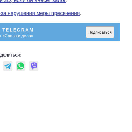
ИЗО, если он внесет залог
.
з-за нарушения меры пресечения
.
В TELEGRAM
Подписаться
т «Слово и дело»
делиться: