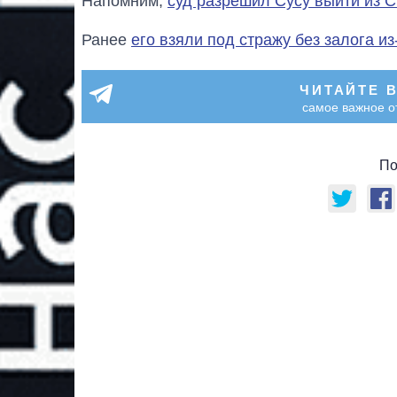
Напомним,
суд разрешил Сусу выйти из С
Ранее
его взяли под стражу без залога и
ЧИТАЙТЕ 
самое важное о
По