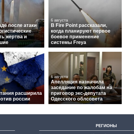
6 августа
де после атаки
В Fire Point рассказали,
огистические
когда планируют первое
ть жертва и
боевое применение
шие
системы Freya
6 августа
Апелляция назначила
заседание по жалобам на
тания расширила
приговор экс-депутата
ротив россии
Одесского облсовета
РЕГИОНЫ