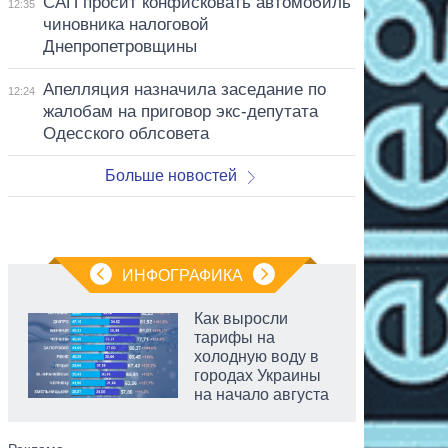
САП просит конфисковать автомобиль
12:35
чиновника налоговой
Днепропетровщины
Апелляция назначила заседание по
12:24
жалобам на приговор экс-депутата
Одесского облсовета
Больше новостей
ИНФОГРАФИКА
Как выросли
тарифы на
холодную воду в
городах Украины
на начало августа