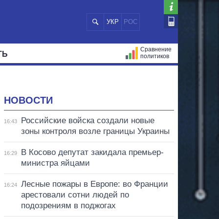
УКР
РОС
Сравнение
ТЬ
политиков
СТРАЦИЙ
МЭРЫ
ВСЕ ПЕРСОНЫ
НОВОСТИ
Российские войска создали новые
16:43
зоны контроля возле границы Украины
В Косово депутат закидала премьер-
16:29
министра яйцами
Лесные пожары в Европе: во Франции
16:24
арестовали сотни людей по
подозрениям в поджогах