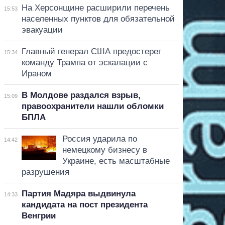
На Херсонщине расширили перечень
15:53
населенных пунктов для обязательной
эвакуации
Главный генерал США предостерег
15:34
команду Трампа от эскалации с
Ираном
В Молдове раздался взрыв,
15:09
правоохранители нашли обломки
БПЛА
Россия ударила по
14:42
немецкому бизнесу в
Украине, есть масштабные
разрушения
Партия Мадяра выдвинула
14:33
кандидата на пост президента
Венгрии