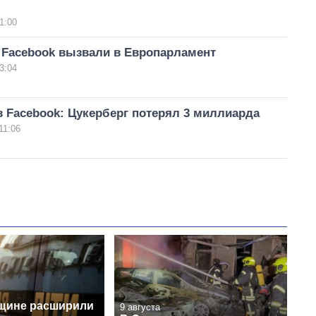
1:00
 Facebook вызвали в Европарламент
3:04
 Facebook: Цукерберг потерял 3 миллиарда
11:06
щине расширили
9 августа