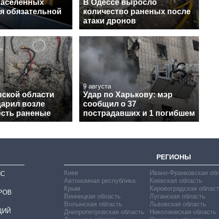
населенных
В Одессе выросло
ля обязательной
количество раненых после
атаки дронов
9 августа
вской области
Удар по Харькову: мэр
дарил возле
сообщил о 37
есть раненые
пострадавших и 1 погибшем
РЕГИОНЫ
Киев
Ивано-Франковская об
ИС
Автономная республика
Киевская область
Крым
Кировоградская област
РОВ
Винницкая область
Луганская область
Волынская область
Львовская область
ЦИЙ
Днепропетровская область
Николаевская область