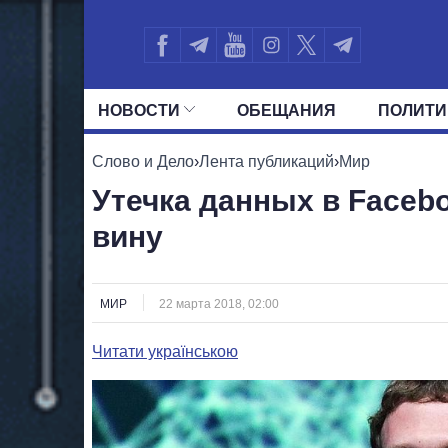
НОВОСТИ
ОБЕЩАНИЯ
ПОЛИТИ
ВСЕ ПОЛИТИКИ
ПРЕЗИДЕНТ И ОФ
Слово и Дело
›
Лента публикаций
›
Мир
Утечка данных в Faceb
вину
МИР
22 марта 2018, 02:00
Читати українською