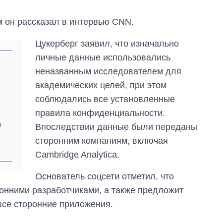
м он рассказал в интервью CNN.
Цукерберг заявил, что изначально
личные данные использовались
неназванным исследователем для
академических целей, при этом
соблюдались все установленные
правила конфиденциальности.
я
Впоследствии данные были переданы
сторонним компаниям, включая
Cambridge Analytica.
Сколько
картофеля
Основатель соцсети отметил, что
выращивали в
Украине до и во
онними разработчиками, а также предложит
время большой
все сторонние приложения.
войны