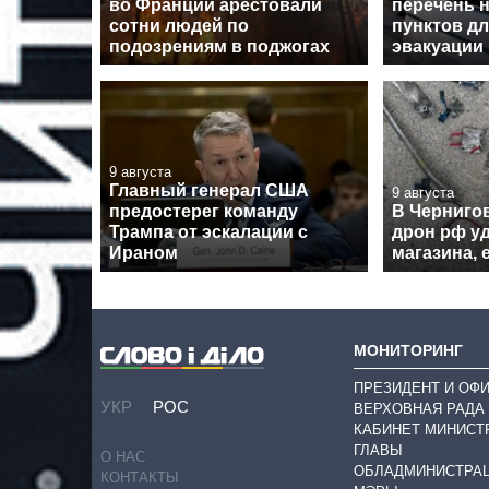
во Франции арестовали
перечень 
сотни людей по
пунктов д
подозрениям в поджогах
эвакуации
9 августа
Главный генерал США
9 августа
предостерег команду
В Черниго
Трампа от эскалации с
дрон рф у
Ираном
магазина, 
МОНИТОРИНГ
ПРЕЗИДЕНТ И ОФ
УКР
РОС
ВЕРХОВНАЯ РАДА
КАБИНЕТ МИНИСТ
ГЛАВЫ
О НАС
ОБЛАДМИНИСТРА
КОНТАКТЫ