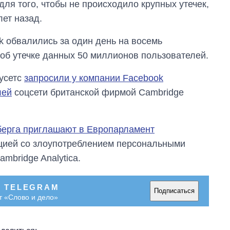
для того, чтобы не происходило крупных утечек,
ет назад.
k обвалились за один день на восемь
об утечке данных 50 миллионов пользователей.
усетс
запросили у компании Facebook
лей
соцсети британской фирмой Cambridge
берга приглашают в Европарламент
ацией со злоупотреблением персональными
mbridge Analytica.
В TELEGRAM
Подписаться
т «Слово и дело»