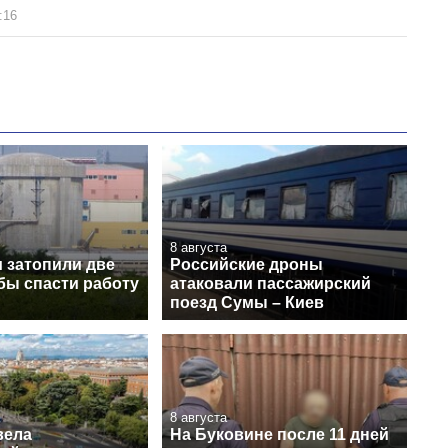
:16
8 августа
 затопили две
Российские дроны
бы спасти работу
атаковали пассажирский
поезд Сумы – Киев
8 августа
вела
На Буковине после 11 дней