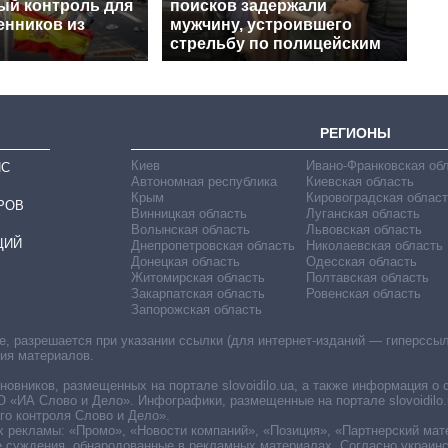
ый контроль для
поисков задержали
енников из
мужчину, устроившего
стрельбу по полицейским
РЕГИОНЫ
Киев
Ивано-Франковская об
ИС
Автономная республика
Киевская область
Крым
Кировоградская област
РОВ
Винницкая область
Луганская область
Волынская область
Львовская область
ЦИЙ
Днепропетровская область
Николаевская область
Донецкая область
Одесская область
Житомирская область
Полтавская область
Закарпатская область
Ровенская область
Запорожская область
 разрешается при указании ссылки (для интернет-изданий — гиперссылки
ния материалов.
овников, размещенных на портале slovoidilo.ua, а также информация о 
«ИА Слово и Дело». Инфографики, размещенные на портале slovoidilo.
о контроля Слово и Дело».
х рекламы: «Промо», «Новости компаний», «Позиция», «Партнерский мат
е суждения, обнародованные в рекламных материалах. Согласно украин