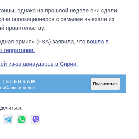
танцы, однако на прошлой неделе они сдали
сячи оппозиционеров с семьями выехали из
й правительству.
дная армия» (FSA) заявила, что в
ошла в
о территории.
ей из-за авиаударов в Сирии.
В TELEGRAM
Подписаться
т «Слово и дело»
делиться: