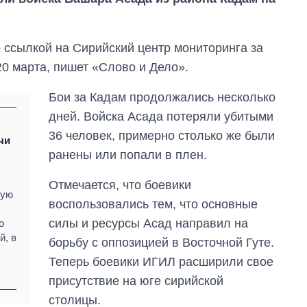
о ссылкой на Сирийский центр мониторинга за
20 марта, пишет «Слово и Дело».
Бои за Кадам продолжались несколько
дней. Войска Асада потеряли убитыми
36 человек, примерно столько же были
чи
ранены или попали в плен.
Отмечается, что боевики
От 1 месяца – до 5
ную
лет: кто и как долго
воспользовались тем, что основные
занимал
силы и ресурсы Асад направил на
о
должность
й, в
руководителя СВР
борьбу с оппозицией в Восточной Гуте.
Теперь боевики ИГИЛ расширили свое
присутствие на юге сирийской
столицы.