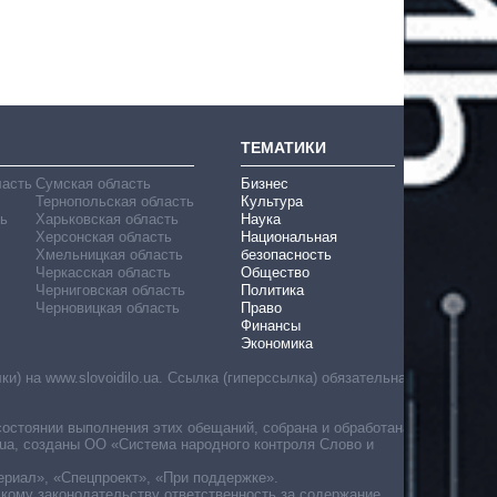
ТЕМАТИКИ
ласть
Сумская область
Бизнес
Тернопольская область
Культура
ь
Харьковская область
Наука
Херсонская область
Национальная
Хмельницкая область
безопасность
Черкасская область
Общество
Черниговская область
Политика
Черновицкая область
Право
Финансы
Экономика
) на www.slovoidilo.ua. Ссылка (гиперссылка) обязательна
состоянии выполнения этих обещаний, собрана и обработана
ua, созданы ОО «Система народного контроля Слово и
ериал», «Спецпроект», «При поддержке».
скому законодательству ответственность за содержание