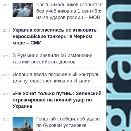
Часть школьников останется
13:06
без учебников на 1 сентября
из-за ударов россии – МОН
Украина согласилась не атаковать
12:46
нероссийские танкеры в Черном
море – СМИ
В Румынии заявили об изменении
12:42
тактики российских дронов
Испания ввела пограничный контроль
12:26
для путешественников из Италии
«Не хочет только путин»: Зеленский
12:10
отреагировал на ночной удар по
Украине
Генштаб сообщил об ударе
11:51
по буровой установке