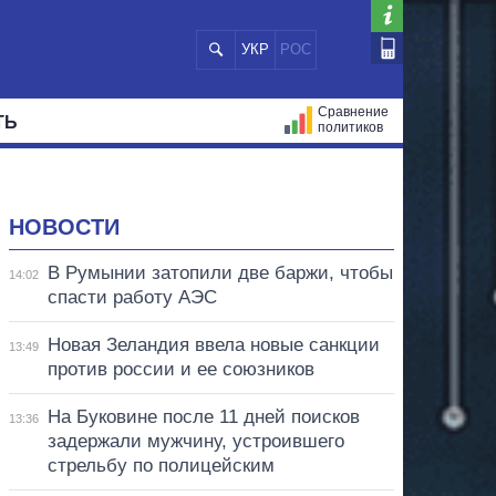
УКР
РОС
Сравнение
ТЬ
политиков
СТРАЦИЙ
МЭРЫ
ВСЕ ПЕРСОНЫ
НОВОСТИ
В Румынии затопили две баржи, чтобы
14:02
спасти работу АЭС
Новая Зеландия ввела новые санкции
13:49
против россии и ее союзников
На Буковине после 11 дней поисков
13:36
задержали мужчину, устроившего
стрельбу по полицейским