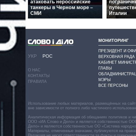
атаковать нероссийские
пограничн
танкеры в Черном море –
путешеств
СМИ
Италии
МОНИТОРИНГ
ПРЕЗИДЕНТ И ОФ
УКР
РОС
ВЕРХОВНАЯ РАДА
КАБИНЕТ МИНИСТ
ГЛАВЫ
О НАС
ОБЛАДМИНИСТРА
КОНТАКТЫ
МЭРЫ
ПРАВИЛА
ВСЕ ПЕРСОНЫ
Использование любых материалов, размещённых на сайте,
вне зависимости от полного либо частичного использова
Аналитическая информация об обещаниях политиков и чин
ООО «ИА Слово и Дело» и является собственностью ООО 
Дело» и являются собственностью ОО «Система народног
Материалы, отмеченные значками, публикуются на права
Редакция не несет ответственности за факты и оценочны