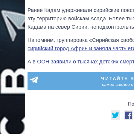
Ранее Кадам удерживали сирийские повс
эту территорию войскам Асада. Более ты
Кадама на север Сирии, неподконтрольны
Напомним, группировка «Сирийская свобо
сирийский город Африн и заняла часть ег
А
в ООН заявили о тысячах детских смерт
ЧИТАЙТЕ 
самое важное о
По